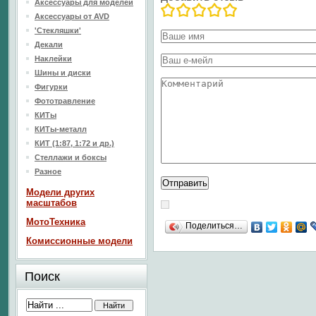
Аксессуары для моделей
Аксессуары от AVD
'Стекляшки'
Декали
Наклейки
Шины и диски
Фигурки
Фототравление
КИТы
КИТы-металл
КИТ (1:87, 1:72 и др.)
Стеллажи и боксы
Разное
Модели других
масштабов
МотоТехника
Поделиться…
Комиссионные модели
Поиск