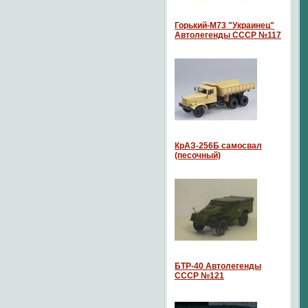
Горький-М73 "Украинец"
Автолегенды СССР №117
КрАЗ-256Б самосвал
(песочный)
БТР-40 Автолегенды
СССР №121