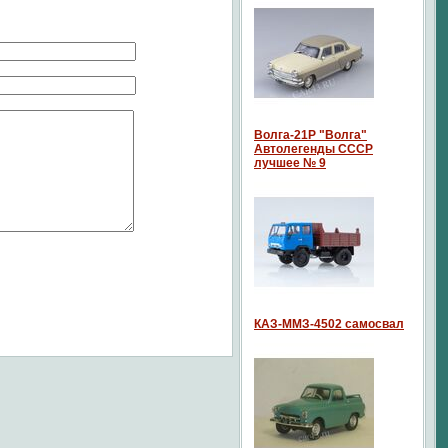
Волга-21P "Волга"
Автолегенды СССР
лучшее № 9
КАЗ-ММЗ-4502 самосвал