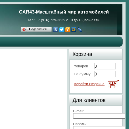
CAR43-Масштабный мир автомобилей
Тел.: +7 (916) 729-3639 с 10 до 18, пон-пятн.
Поделиться…
Корзина
товаров
на сумму
перейти к корзине
Для клиентов
E-mail:
Пароль: