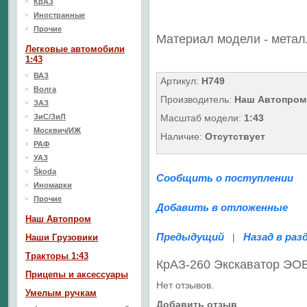
КрАЗ
Иностранные
Прочие
Материал модели - метал
Легковые автомобили
1:43
ВАЗ
Артикул:
H749
Волга
Производитель:
Наш Автопром
ЗАЗ
ЗиС/ЗиЛ
Масштаб модели:
1:43
Москвич/ИЖ
Наличие:
Отсутствует
РАФ
УАЗ
Škoda
Сообщить о поступлении
Иномарки
Прочие
Добавить в отложенные
Наш Aвтопром
Предыдущий
Назад в раз
|
Наши Грузовики
Тракторы 1:43
КрАЗ-260 Экскаватор ЭО
Прицепы и аксессуары
Нет отзывов.
Умелым ручкам
Добавить отзыв