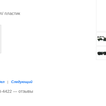
л/
пластик
дел
Следующий
|
В-4422 — отзывы