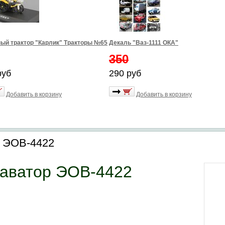
ый трактор "Карлик" Тракторы №65
Декаль "Ваз-1111 ОКА"
350
руб
290 руб
Добавить в корзину
Добавить в корзину
р ЭОВ-4422
каватор ЭОВ-4422