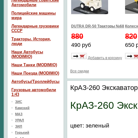
Легендарные советские
Автомобили
Полицейские машины
мира
Легендарные грузовики
DUTRA DR-50 Тракторы №68
Колесн
СССР
880
820
Тракторы. История,
люди
490 руб
650 
Наши Автобусы
(MODIMIO)
Добавить в корзину
Наши Танки (MODIMIO)
Все скидки
Наши Поезда (MODIMIO)
Автобусы/Троллейбусы
КрАЗ-260 Экскавато
Грузовые автомобили
1:43
ЗИС
КрАЗ-260 Экс
Камский
МАЗ
УРАЛ
цвет: зеленый
ЗИЛ
Горький