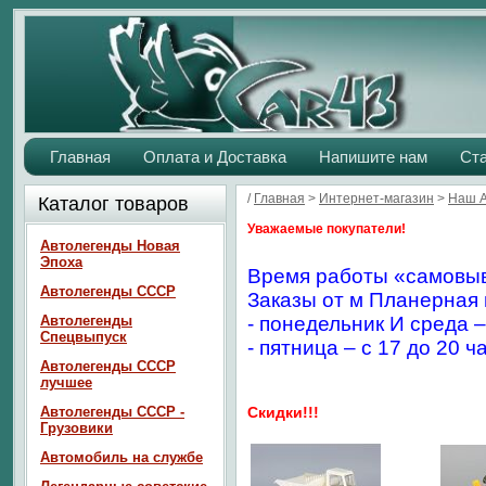
Главная
Оплата и Доставка
Напишите нам
Ст
/
Главная
>
Интернет-магазин
>
Наш 
Каталог товаров
Уважаемые покупатели!
Автолегенды Новая
Эпоха
Время работы «самовыв
Автолегенды СССР
Заказы от м Планерная 
Автолегенды
- понедельник И среда –
Спецвыпуск
- пятница – с 17 до 20 ч
Автолегенды СССР
лучшее
Автолегенды СССР -
Скидки!!!
Грузовики
Автомобиль на службе