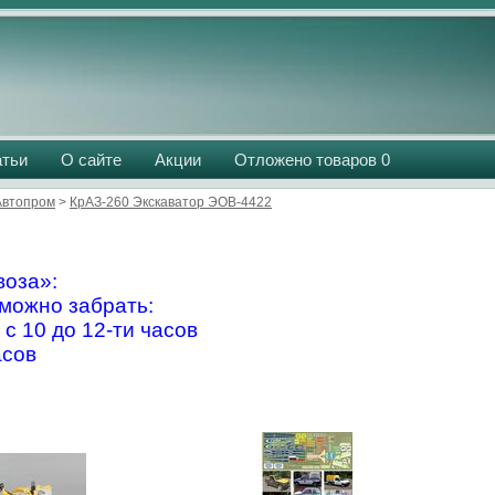
атьи
О сайте
Акции
Отложено товаров
0
Aвтопром
>
КрАЗ-260 Экскаватор ЭОВ-4422
оза»:
можно забрать:
 с 10 до 12-ти часов
асов