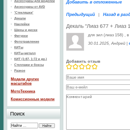
Аксессуары для моделей
Добавить в отложенные
Аксессуары от AVD
'Стекляшки'
Предыдущий
Назад в раз
|
Декали
Наклейки
Декаль "Лиаз 677 + Лиаз 
Шины и диски
для зил (лиаз 158) ,
Фигурки
Фототравление
30.01.2025
, Андрей
|
КИТы
КИТы-металл
КИТ (1:87, 1:72 и др.)
Добавить отзыв
Стеллажи и боксы
Разное
Модели других
масштабов
МотоТехника
Комиссионные модели
Поиск