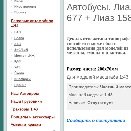
КрАЗ
Автобусы. Лиа
Иностранные
Прочие
677 + Лиаз 15
Легковые автомобили
1:43
ВАЗ
Волга
Декаль отпечатана типограф
способом и может быть
ЗАЗ
использована для моделей из
ЗиС/ЗиЛ
металла, смолы и пластика.
Москвич/ИЖ
РАФ
УАЗ
Размер листа: 200х70мм
Škoda
Для моделей масштаба 1:43
Иномарки
Прочие
Производитель:
Частный маст
Наш Aвтопром
Масштаб модели:
1:43
Наши Грузовики
Наличие:
Отсутствует
Тракторы 1:43
Прицепы и аксессуары
Сообщить о поступлении
Умелым ручкам