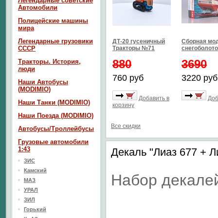
Легендарные советские
Автомобили
Полицейские машины
мира
Легендарные грузовики
ДТ-20 гусеничный
Сборная мо
СССР
Тракторы №71
снегоболото
880
3690
Тракторы. История,
люди
760 руб
3220 руб
Наши Автобусы
(MODIMIO)
Добавить в
Доб
Наши Танки (MODIMIO)
корзину
Наши Поезда (MODIMIO)
Все скидки
Автобусы/Троллейбусы
Грузовые автомобили
1:43
Декаль "Лиаз 677 + Л
ЗИС
Камский
Набор декале
МАЗ
УРАЛ
ЗИЛ
Горький