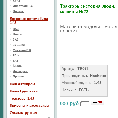
КрАЗ
Тракторы: история, люди,
Иностранные
Прочие
машины №73
Легковые автомобили
1:43
Материал модели - метал
ВАЗ
пластик
Волга
ЗАЗ
ЗиС/ЗиЛ
Москвич/ИЖ
РАФ
УАЗ
Škoda
Артикул:
TR073
Иномарки
Производитель:
Hachette
Прочие
Масштаб модели:
1:43
Наш Aвтопром
Наличие:
ЕСТЬ
Наши Грузовики
Тракторы 1:43
руб
900
Прицепы и аксессуары
Умелым ручкам