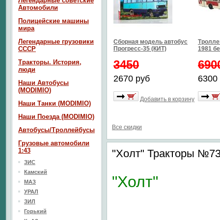
Легендарные советские
Автомобили
Полицейские машины
мира
Легендарные грузовики
Сборная модель автобус
Тролле
СССР
Прогресс-35 (КИТ)
1981 б
3450
690
Тракторы. История,
люди
2670 руб
6300
Наши Автобусы
(MODIMIO)
Добавить в корзину
Наши Танки (MODIMIO)
Наши Поезда (MODIMIO)
Все скидки
Автобусы/Троллейбусы
Грузовые автомобили
1:43
"Холт" Тракторы №7
ЗИС
Камский
"Холт"
МАЗ
УРАЛ
ЗИЛ
Горький