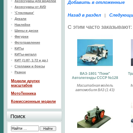
Аксессуары для моделей
Добавить в отложенные
Аксессуары от AVD
'Стекляшки'
Назад в раздел
Следующи
|
Декали
Наклейки
С этим часто заказывают:
Шины и диски
Фигурки
Фототравление
КИТы
КИТы-металл
КИТ (1:87, 1:72 и др.)
Стеллажи и боксы
Разное
ВАЗ-1801 "Пони"
Тр
Автолегенды СССР №128
Модели других
масштабов
Масштабная модель
М
автомобиля ВАЗ (1:43)
МотоТехника
Комиссионные модели
Поиск