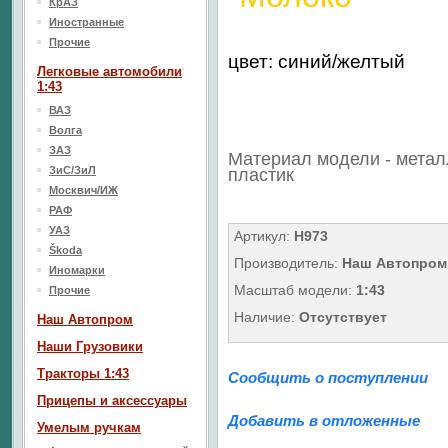
КрАЗ
Иностранные
Прочие
цвет: синий/желтый
Легковые автомобили
1:43
ВАЗ
Волга
ЗАЗ
Материал модели - метал
ЗиС/ЗиЛ
пластик
Москвич/ИЖ
РАФ
УАЗ
Артикул:
H973
Škoda
Производитель:
Наш Автопром
Иномарки
Масштаб модели:
1:43
Прочие
Наличие:
Отсутствует
Наш Aвтопром
Наши Грузовики
Тракторы 1:43
Сообщить о поступлении
Прицепы и аксессуары
Добавить в отложенные
Умелым ручкам