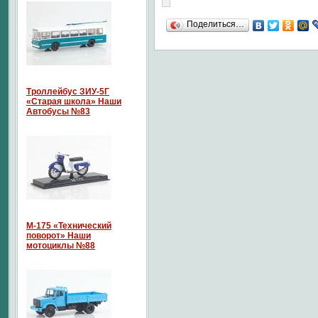
Поделиться…
Троллейбус ЗИУ-5Г
«Старая школа» Наши
Автобусы №83
М-175 «Технический
поворот» Наши
мотоциклы №88