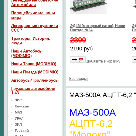
Легендарные советские
Автомобили
Полицейские машины
мира
Легендарные грузовики
ЭД4М (моторный вагон), Наши
Э
СССР
Поезда №24
П
2300
2
Тракторы. История,
люди
2190 руб
2
Наши Автобусы
(MODIMIO)
Добавить в корзину
Наши Танки (MODIMIO)
Наши Поезда (MODIMIO)
Все скидки
Автобусы/Троллейбусы
Грузовые автомобили
1:43
МАЗ-500А АЦПТ-6,2 "
ЗИС
Камский
МАЗ-500А
МАЗ
УРАЛ
АЦПТ-6,2
ЗИЛ
Горький
"Молоко"