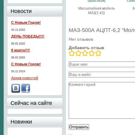
(красный)
сам
Масштабная модель
М
Новости
МАЗ(1:43)
С Новым Годом!
МАЗ-500А АЦПТ-6,2 "Моло
30.12.2022
ДЕНЬ ПОБЕДЫ!!!!
Нет отзывов.
08.05.2020
Добавить отзыв
8 марта!!!!
08.03.2020
С Новым Годом!
30.12.2019
Архив новостей
Сейчас на сайте
Новинки