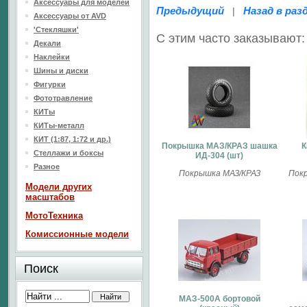
Аксессуары для моделей
Предыдущий
Назад в раз
|
Аксессуары от AVD
'Стекляшки'
С этим часто заказывают:
Декали
Наклейки
Шины и диски
Фигурки
Фототравление
КИТы
КИТы-металл
КИТ (1:87, 1:72 и др.)
Покрышка МАЗ/КРАЗ шашка
К
Стеллажи и боксы
ИД-304 (шт)
Разное
Покрышка МАЗ/КРАЗ
Покр
Модели других
масштабов
МотоТехника
Комиссионные модели
Поиск
МАЗ-500А бортовой