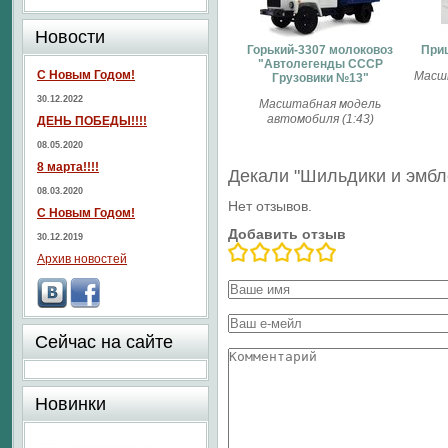
Новости
Горький-3307 молоковоз
Приц
"Автолегенды СССР
С Новым Годом!
Масш
Грузовики №13"
30.12.2022
Масштабная модель
автомобиля (1:43)
ДЕНЬ ПОБЕДЫ!!!!
08.05.2020
8 марта!!!!
Декали "Шильдики и эмб
08.03.2020
Нет отзывов.
С Новым Годом!
Добавить отзыв
30.12.2019
Архив новостей
Сейчас на сайте
Новинки