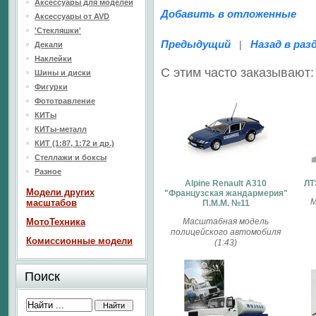
Аксессуары для моделей
Добавить в отложенные
Аксессуары от AVD
'Стекляшки'
Предыдущий
Назад в раз
|
Декали
Наклейки
С этим часто заказывают:
Шины и диски
Фигурки
Фототравление
КИТы
КИТы-металл
КИТ (1:87, 1:72 и др.)
Стеллажи и боксы
Разное
Alpine Renault A310
ЛТ
Модели других
"Французская жандармерия"
М
масштабов
П.М.М. №11
МотоТехника
Масштабная модель
полицейского автомобиля
Комиссионные модели
(1:43)
Поиск