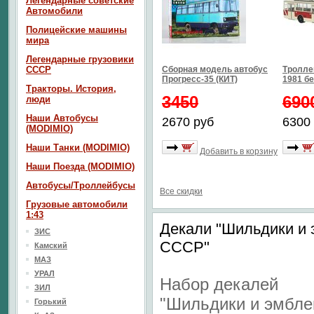
Легендарные советские
Автомобили
Полицейские машины
мира
Легендарные грузовики
СССР
Сборная модель автобус
Тролле
Прогресс-35 (КИТ)
1981 б
Тракторы. История,
3450
690
люди
Наши Автобусы
2670 руб
6300
(MODIMIO)
Наши Танки (MODIMIO)
Добавить в корзину
Наши Поезда (MODIMIO)
Автобусы/Троллейбусы
Все скидки
Грузовые автомобили
1:43
Декали "Шильдики и 
ЗИС
СССР"
Камский
МАЗ
УРАЛ
Набор декалей
ЗИЛ
"Шильдики и эмбл
Горький