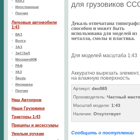
КрАЗ
для грузовиков СС
Иностранные
Прочие
Легковые автомобили
Декаль отпечатана типограф
1:43
способом и может быть
использована для моделей из
ВАЗ
металла, смолы и пластика.
Волга
ЗАЗ
ЗиС/ЗиЛ
Для моделей масштаба 1:43
Москвич/ИЖ
РАФ
УАЗ
Аккуратно вырезать элемент, 
на влажную поверхность
Škoda
Иномарки
Артикул:
dec065
Прочие
Производитель:
Частный маст
Наш Aвтопром
Масштаб модели:
1:43
Наши Грузовики
Наличие:
Отсутствует
Тракторы 1:43
Прицепы и аксессуары
Сообщить о поступлении
Умелым ручкам