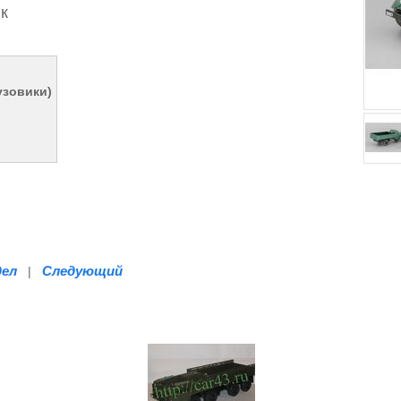
к
узовики)
дел
Следующий
|