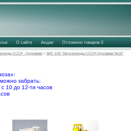
атьи
О сайте
Акции
Отложено товаров
0
егенды СССР - Грузовики
>
ЗИС-150 "Автолегенды СССР Грузовики №16"
оза»:
можно забрать:
 с 10 до 12-ти часов
асов