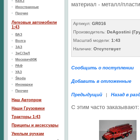
КрАЗ
материал - металл/
пласти
Иностранные
Прочие
Легковые автомобили
Артикул:
GR016
1:43
Производитель:
DeAgostini (Гр
ВАЗ
Масштаб модели:
1:43
Волга
ЗАЗ
Наличие:
Отсутствует
ЗиС/ЗиЛ
Москвич/ИЖ
РАФ
Сообщить о поступлении
УАЗ
Škoda
Добавить в отложенные
Иномарки
Прочие
Предыдущий
Назад в раз
|
Наш Aвтопром
С этим часто заказывают:
Наши Грузовики
Тракторы 1:43
Прицепы и аксессуары
Умелым ручкам