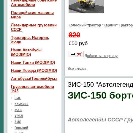
Легендарные советские
Автомобили
Полицейские машины
мира
Легендарные грузовики
Колесный трактор "Карлик" Тракто
СССР
820
Тракторы. История,
люди
650 руб
Наши Автобусы
(MODIMIO)
Добавить в корзину
Наши Танки (MODIMIO)
Все скидки
Наши Поезда (MODIMIO)
Автобусы/Троллейбусы
ЗИС-150 "Автолеген
Грузовые автомобили
1:43
ЗИС-150 бор
ЗИС
Камский
МАЗ
УРАЛ
Автолегенды СССР Гру
ЗИЛ
Горький