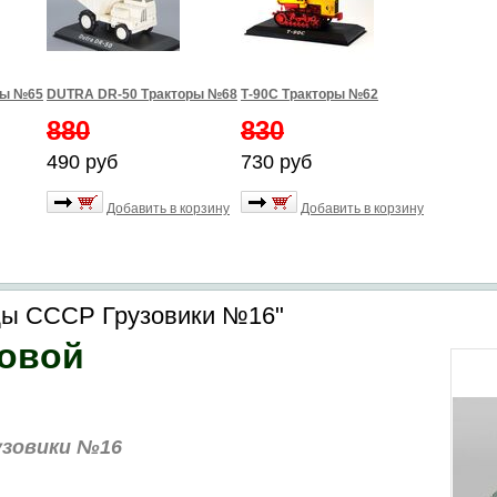
ры №65
DUTRA DR-50 Тракторы №68
Т-90С Тракторы №62
880
830
490 руб
730 руб
Добавить в корзину
Добавить в корзину
ды СССР Грузовики №16"
товой
зовики №16