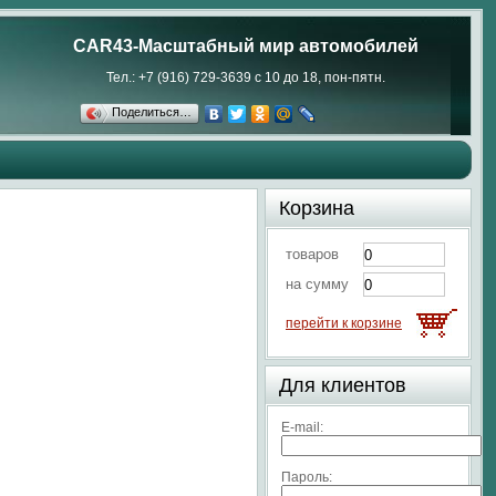
CAR43-Масштабный мир автомобилей
Тел.: +7 (916) 729-3639 с 10 до 18, пон-пятн.
Поделиться…
Корзина
товаров
на сумму
перейти к корзине
Для клиентов
E-mail:
Пароль: