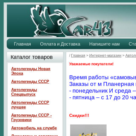
Главная
Оплата и Доставка
Напишите нам
Ст
/
Главная
>
Интернет-магазин
>
Автол
Каталог товаров
Уважаемые покупатели!
Автолегенды Новая
Эпоха
Время работы «самовыв
Автолегенды СССР
Заказы от м Планерная 
Автолегенды
- понедельник И среда –
Спецвыпуск
- пятница – с 17 до 20 ч
Автолегенды СССР
лучшее
Автолегенды СССР -
Скидки!!!
Грузовики
Автомобиль на службе