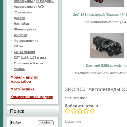
Аксессуары для моделей
Аксессуары от AVD
'Стекляшки'
ЗиЛ-131 пожарный "Казань 48" 
Декали
Масштабная модель (1:4
Наклейки
Шины и диски
Фигурки
Фототравление
КИТы
КИТы-металл
КИТ (1:87, 1:72 и др.)
Стеллажи и боксы
Камский-5350 камуфля
Разное
Масштабная модель автомобил
Модели других
масштабов
ЗИС-150 "Автолегенды С
МотоТехника
Комиссионные модели
Нет отзывов.
Добавить отзыв
Поиск