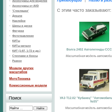
Предыдущий
Назад в раз
|
Аксессуары для моделей
Аксессуары от AVD
С этим часто заказывают:
'Стекляшки'
Декали
Наклейки
Шины и диски
Фигурки
Фототравление
КИТы
КИТы-металл
Волга 2402 Автолегенды ССС
КИТ (1:87, 1:72 и др.)
Стеллажи и боксы
Масштабная модель автомобил
Разное
Модели других
масштабов
МотоТехника
Комиссионные модели
Поиск
УАЗ Т12.02 "Кубанец" "Автомобил
№55"
Масштабная модель автомобиля