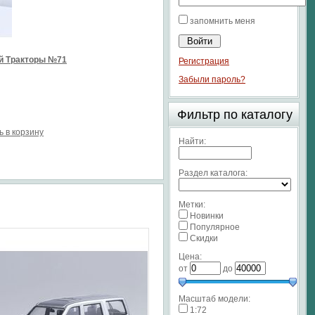
запомнить меня
й Тракторы №71
Регистрация
Забыли пароль?
Фильтр по каталогу
ь в корзину
Найти:
Раздел каталога:
Метки:
Новинки
Популярное
Скидки
Цена:
от
до
Масштаб модели:
1:72