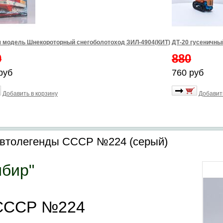
 модель Шнекороторный снегоболотоход ЗИЛ-4904(КИТ)
ДТ-20 гусеничны
0
880
руб
760 руб
Добавить в корзину
Добавит
Автолегенды СССР №224 (серый)
мбир"
 СССР №224