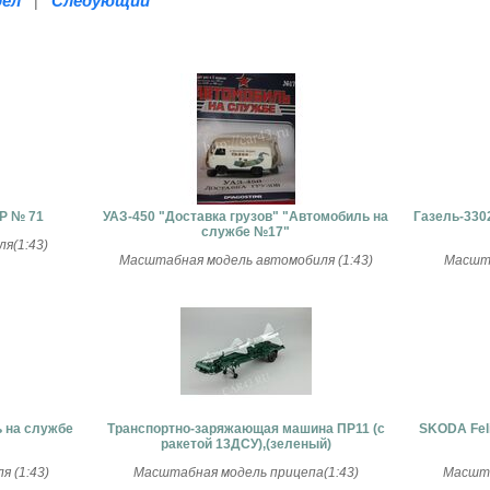
дел
Следующий
|
Р № 71
УАЗ-450 "Доставка грузов" "Автомобиль на
Газель-330
службе №17"
я(1:43)
Масштабная модель автомобиля (1:43)
Масшта
ь на службе
Транспортно-заряжающая машина ПР11 (с
SKODA Fel
ракетой 13ДСУ),(зеленый)
 (1:43)
Масштабная модель прицепа(1:43)
Масшта