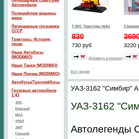
Легендарные советские
Автомобили
Полицейские машины
мира
Легендарные грузовики
Т-90С Тракторы №62
Сборная
СССР
830
369
Тракторы. История,
люди
730 руб
3220 
Наши Автобусы
(MODIMIO)
Добавить в корзину
Наши Танки (MODIMIO)
Все скидки
Наши Поезда (MODIMIO)
Автобусы/Троллейбусы
УАЗ-3162 "Симбир" 
Грузовые автомобили
1:43
ЗИС
УАЗ-3162 "Си
Камский
МАЗ
УРАЛ
Автолегенды
ЗИЛ
Горький