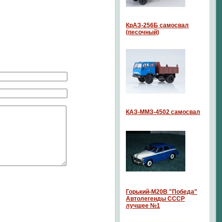
КрАЗ-256Б самосвал
(песочный)
КАЗ-ММЗ-4502 самосвал
Горький-М20В "Победа"
Автолегенды СССР
лучшее №1