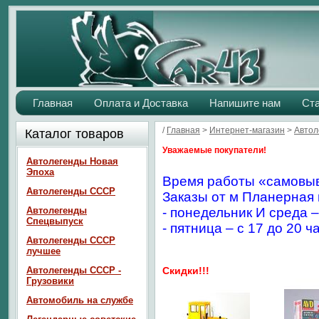
Главная
Оплата и Доставка
Напишите нам
Ст
/
Главная
>
Интернет-магазин
>
Авто
Каталог товаров
Уважаемые покупатели!
Автолегенды Новая
Эпоха
Время работы «самовыв
Автолегенды СССР
Заказы от м Планерная 
Автолегенды
- понедельник И среда –
Спецвыпуск
- пятница – с 17 до 20 ч
Автолегенды СССР
лучшее
Автолегенды СССР -
Скидки!!!
Грузовики
Автомобиль на службе