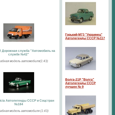
Горький-М73 "Украинец"
Автолегенды СССР №117
2 Дорожная служба "Автомобиль на
службе №42"
бная модель автомобиля(1:43)
Волга-21P "Волга"
Автолегенды СССР
лучшее № 9
icia Автолегенды СССР и Соцстран
№184
бная модель автомобиля (1:43)