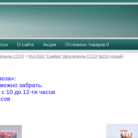
атьи
О сайте
Акции
Отложено товаров
0
легенды СССР
>
УАЗ-3162 "Симбир" Автолегенды СССР №224 (серый)
оза»:
можно забрать:
 с 10 до 12-ти часов
асов