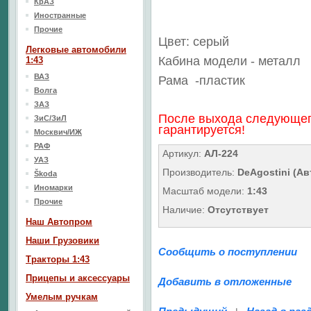
КрАЗ
Иностранные
Прочие
Цвет: серый
Легковые автомобили
Кабина модели - металл
1:43
ВАЗ
Рама
-пластик
Волга
ЗАЗ
После выхода следующег
ЗиС/ЗиЛ
гарантируется!
Москвич/ИЖ
РАФ
Артикул:
АЛ-224
УАЗ
Производитель:
DeAgostini (А
Škoda
Иномарки
Масштаб модели:
1:43
Прочие
Наличие:
Отсутствует
Наш Aвтопром
Наши Грузовики
Сообщить о поступлении
Тракторы 1:43
Прицепы и аксессуары
Добавить в отложенные
Умелым ручкам