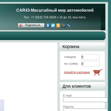
CAR43-Масштабный мир автомобилей
Тел.: +7 (916) 729-3639 с 10 до 18, пон-пятн.
Поделиться…
Корзина
товаров
на сумму
перейти к корзине
Для клиентов
E-mail:
Пароль: