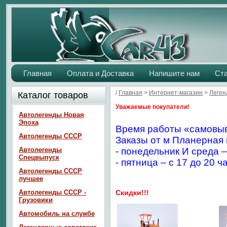
Главная
Оплата и Доставка
Напишите нам
Ст
/
Главная
>
Интернет-магазин
>
Леген
Каталог товаров
Уважаемые покупатели!
Автолегенды Новая
Эпоха
Время работы «самовыв
Автолегенды СССР
Заказы от м Планерная 
Автолегенды
- понедельник И среда –
Спецвыпуск
- пятница – с 17 до 20 ч
Автолегенды СССР
лучшее
Автолегенды СССР -
Скидки!!!
Грузовики
Автомобиль на службе