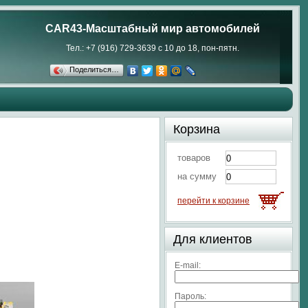
CAR43-Масштабный мир автомобилей
Тел.: +7 (916) 729-3639 с 10 до 18, пон-пятн.
Поделиться…
Корзина
товаров
на сумму
перейти к корзине
Для клиентов
E-mail:
Пароль: