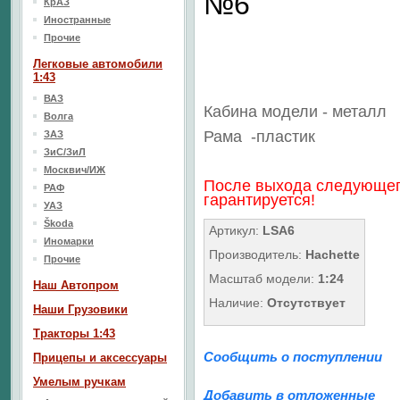
№6
КрАЗ
Иностранные
Прочие
Легковые автомобили
1:43
ВАЗ
Кабина модели - металл
Волга
Рама
-пластик
ЗАЗ
ЗиС/ЗиЛ
Москвич/ИЖ
После выхода следующег
РАФ
гарантируется!
УАЗ
Škoda
Артикул:
LSA6
Иномарки
Производитель:
Hachette
Прочие
Масштаб модели:
1:24
Наш Aвтопром
Наличие:
Отсутствует
Наши Грузовики
Тракторы 1:43
Сообщить о поступлении
Прицепы и аксессуары
Умелым ручкам
Добавить в отложенные