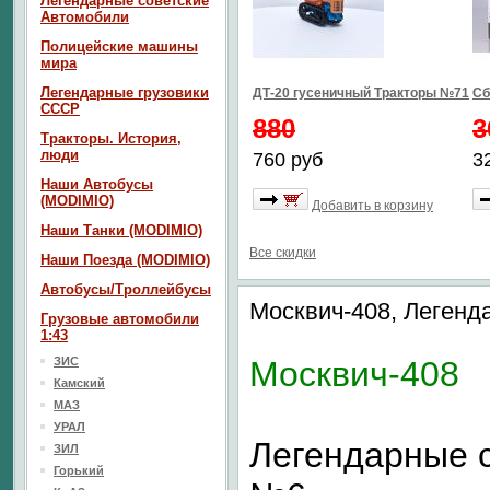
Легендарные советские
Автомобили
Полицейские машины
мира
Легендарные грузовики
ДТ-20 гусеничный Тракторы №71
Сб
СССР
880
3
Тракторы. История,
люди
760 руб
3
Наши Автобусы
(MODIMIO)
Добавить в корзину
Наши Танки (MODIMIO)
Все скидки
Наши Поезда (MODIMIO)
Автобусы/Троллейбусы
Москвич-408, Леген
Грузовые автомобили
1:43
ЗИС
Москвич-408
Камский
МАЗ
УРАЛ
Легендарные 
ЗИЛ
Горький