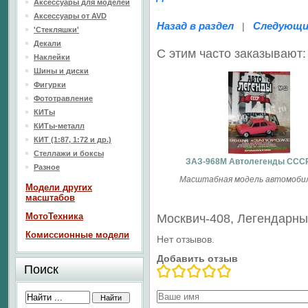
Аксессуары для моделей
Аксессуары от AVD
Назад в раздел
Следующи
|
'Стекляшки'
Декали
С этим часто заказывают:
Наклейки
Шины и диски
Фигурки
Фототравление
КИТы
КИТы-металл
КИТ (1:87, 1:72 и др.)
Стеллажи и боксы
ЗАЗ-968М Автолегенды ССС
Разное
Масштабная модель автомобиля
Модели других
масштабов
МотоТехника
Москвич-408, Легендарн
Комиссионные модели
Нет отзывов.
Добавить отзыв
Поиск