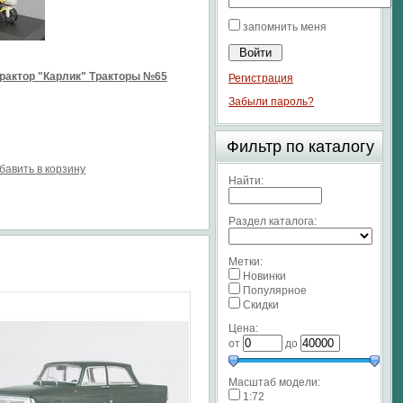
запомнить меня
рактор "Карлик" Тракторы №65
Регистрация
Забыли пароль?
Фильтр по каталогу
бавить в корзину
Найти:
Раздел каталога:
Метки:
Новинки
Популярное
Скидки
Цена:
от
до
Масштаб модели:
1:72