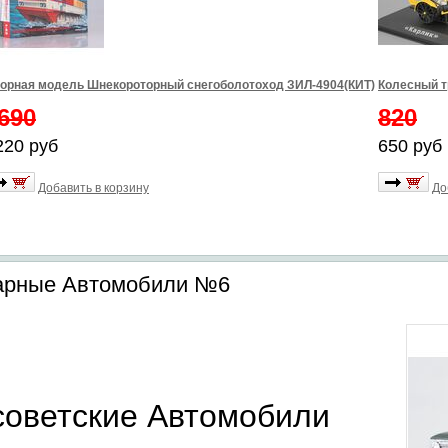
орная модель Шнекороторный снегоболотоход ЗИЛ-4904(КИТ)
Колесный т
690
820
220 руб
650 руб
Добавить в корзину
До
дарные Автомобили №6
советские Автомобили