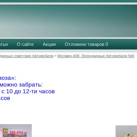
атьи
О сайте
Акции
Отложено товаров
0
дарные советские Автомобили
>
Москвич-408, Легендарные Автомобили №6
оза»:
можно забрать:
 с 10 до 12-ти часов
асов