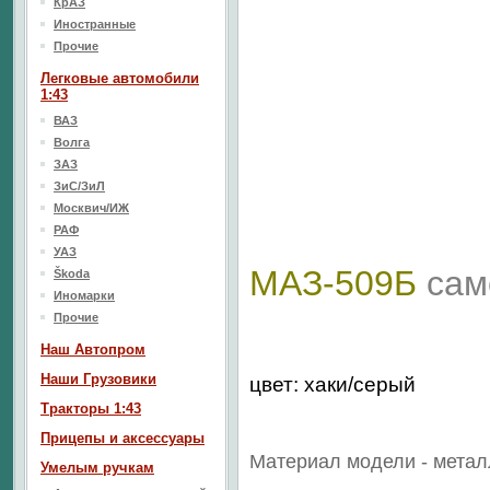
КрАЗ
Иностранные
Прочие
Легковые автомобили
1:43
ВАЗ
Волга
ЗАЗ
ЗиС/ЗиЛ
Москвич/ИЖ
РАФ
УАЗ
МАЗ-509Б
сам
Škoda
Иномарки
Прочие
Наш Aвтопром
Наши Грузовики
цвет: хаки/серый
Тракторы 1:43
Прицепы и аксессуары
Материал модели - метал
Умелым ручкам