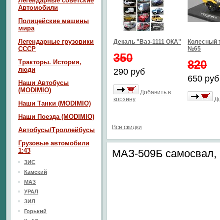
Легендарные советские
Автомобили
Полицейские машины
мира
Легендарные грузовики
Декаль "Ваз-1111 ОКА"
Колесный 
СССР
№65
350
820
Тракторы. История,
люди
290 руб
650 руб
Наши Автобусы
(MODIMIO)
Добавить в
корзину
Д
Наши Танки (MODIMIO)
Наши Поезда (MODIMIO)
Все скидки
Автобусы/Троллейбусы
Грузовые автомобили
1:43
МАЗ-509Б самосвал, 1
ЗИС
Камский
МАЗ
УРАЛ
ЗИЛ
Горький