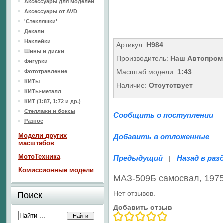
Аксессуары для моделей
Аксессуары от AVD
'Стекляшки'
Декали
Наклейки
Артикул:
Н984
Шины и диски
Производитель:
Наш Автопром
Фигурки
Масштаб модели:
1:43
Фототравление
КИТы
Наличие:
Отсутствует
КИТы-металл
КИТ (1:87, 1:72 и др.)
Стеллажи и боксы
Сообщить о поступлении
Разное
Модели других
Добавить в отложенные
масштабов
МотоТехника
Предыдущий
Назад в раз
|
Комиссионные модели
МАЗ-509Б самосвал, 1975
Нет отзывов.
Поиск
Добавить отзыв