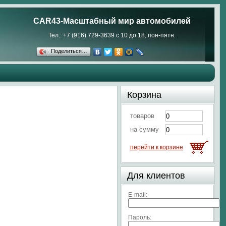
CAR43-Масштабный мир автомобилей
Тел.: +7 (916) 729-3639 с 10 до 18, пон-пятн.
Поделиться…
Корзина
товаров
на сумму
перейти к корзине
Для клиентов
E-mail:
Пароль: