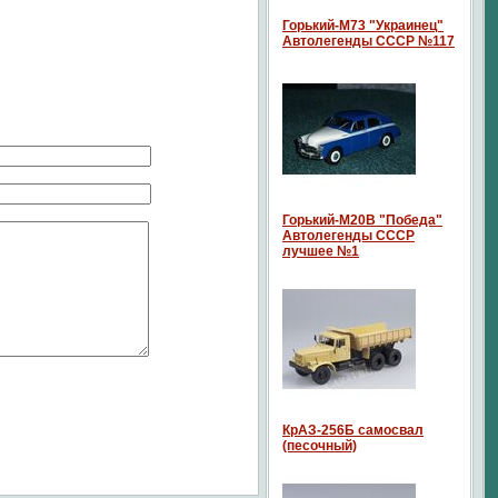
Горький-М73 "Украинец"
Автолегенды СССР №117
Горький-М20В "Победа"
Автолегенды СССР
лучшее №1
КрАЗ-256Б самосвал
(песочный)