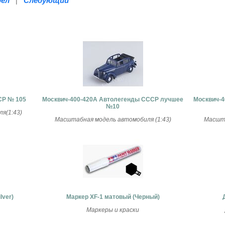
дел
Следующий
|
СР № 105
Москвич-400-420А Автолегенды СССР лучшее
Москвич-4
№10
я(1:43)
Масштабная модель автомобиля (1:43)
Масшта
lver)
Маркер ХF-1 матовый (Черный)
Маркеры и краски