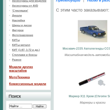
Предыдущий
Назад в раз
|
Аксессуары для моделей
Аксессуары от AVD
С этим часто заказывают:
'Стекляшки'
Декали
Наклейки
Шины и диски
Фигурки
Фототравление
КИТы
КИТы-металл
Москвич-2335 Автолегенды СС
КИТ (1:87, 1:72 и др.)
Стеллажи и боксы
Масштабная модель автомобил
Разное
Модели других
масштабов
МотоТехника
Комиссионные модели
Поиск
Маркер X11 Хром (Chrome Si
Маркеры и краски