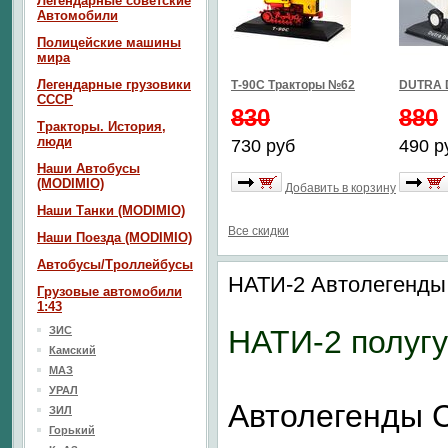
Легендарные советские
Автомобили
Полицейские машины
мира
Легендарные грузовики
Т-90С Тракторы №62
DUTRA 
СССР
830
880
Тракторы. История,
люди
730 руб
490 р
Наши Автобусы
(MODIMIO)
Добавить в корзину
Наши Танки (MODIMIO)
Все скидки
Наши Поезда (MODIMIO)
Автобусы/Троллейбусы
НАТИ-2 Автолегенд
Грузовые автомобили
1:43
ЗИС
НАТИ-2 полуг
Камский
МАЗ
УРАЛ
Автолегенды
ЗИЛ
Горький