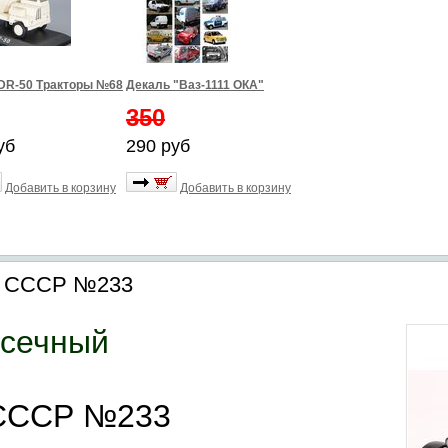
DR-50 Тракторы №68
Декаль "Ваз-1111 ОКА"
350
уб
290 руб
Добавить в корзину
Добавить в корзину
ы СССР №233
усечный
 СССР №233