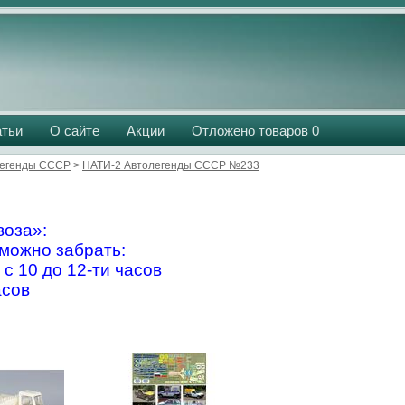
атьи
О сайте
Акции
Отложено товаров
0
легенды СССР
>
НАТИ-2 Автолегенды СССР №233
оза»:
можно забрать:
 с 10 до 12-ти часов
асов