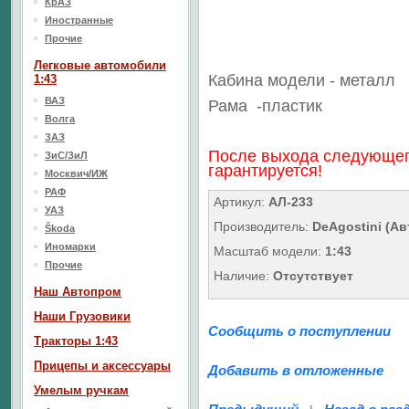
КрАЗ
Иностранные
Прочие
Легковые автомобили
Кабина модели - металл
1:43
ВАЗ
Рама
-пластик
Волга
ЗАЗ
После выхода следующег
ЗиС/ЗиЛ
гарантируется!
Москвич/ИЖ
РАФ
Артикул:
АЛ-233
УАЗ
Производитель:
DeAgostini (А
Škoda
Иномарки
Масштаб модели:
1:43
Прочие
Наличие:
Отсутствует
Наш Aвтопром
Наши Грузовики
Сообщить о поступлении
Тракторы 1:43
Прицепы и аксессуары
Добавить в отложенные
Умелым ручкам