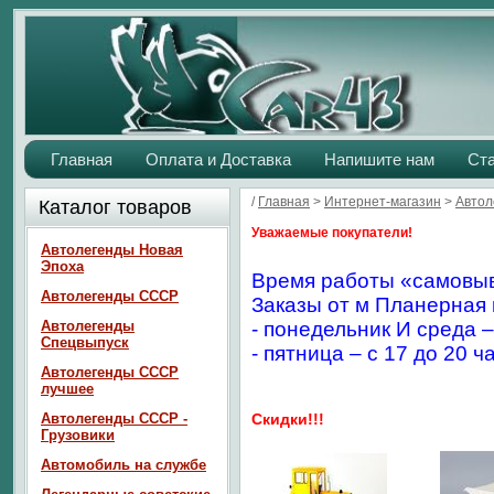
Главная
Оплата и Доставка
Напишите нам
Ст
/
Главная
>
Интернет-магазин
>
Авто
Каталог товаров
Уважаемые покупатели!
Автолегенды Новая
Эпоха
Время работы «самовыв
Автолегенды СССР
Заказы от м Планерная 
Автолегенды
- понедельник И среда –
Спецвыпуск
- пятница – с 17 до 20 ч
Автолегенды СССР
лучшее
Автолегенды СССР -
Скидки!!!
Грузовики
Автомобиль на службе