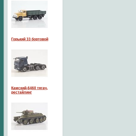
Горький 33 бортовой
Камский-6460 тягач,
рестайлинг