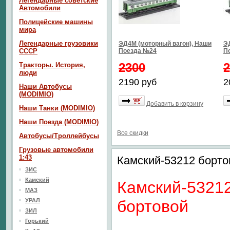
Легендарные советские
Автомобили
Полицейские машины
мира
Легендарные грузовики
ЭД4М (моторный вагон), Наши
Э
СССР
Поезда №24
П
2300
2
Тракторы. История,
люди
2190 руб
2
Наши Автобусы
(MODIMIO)
Добавить в корзину
Наши Танки (MODIMIO)
Наши Поезда (MODIMIO)
Все скидки
Автобусы/Троллейбусы
Грузовые автомобили
1:43
Камский-53212 борто
ЗИС
Камский
Камский-5321
МАЗ
УРАЛ
бортовой
ЗИЛ
Горький