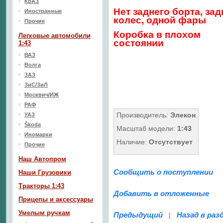
КрАЗ
Нет заднего борта, зад
Иностранные
колес, одной фары
Прочие
Коробка в плохом
Легковые автомобили
состоянии
1:43
ВАЗ
Волга
ЗАЗ
ЗиС/ЗиЛ
Москвич/ИЖ
РАФ
Производитель:
Элекон
УАЗ
Škoda
Масштаб модели:
1:43
Иномарки
Наличие:
Отсутствует
Прочие
Наш Aвтопром
Сообщить о поступлении
Наши Грузовики
Тракторы 1:43
Добавить в отложенные
Прицепы и аксессуары
Умелым ручкам
Предыдущий
Назад в раз
|