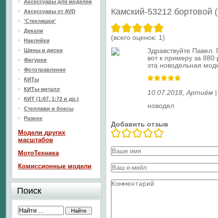
Аксессуары для моделей
Камский-53212 бортовой 
Аксессуары от AVD
'Стекляшки'
Декали
(всего оценок:
1
)
Наклейки
Здравствуйте Павел. 
Шины и диски
вот к примеру за 880
Фигурки
эта новодельная мод
Фототравление
КИТы
КИТы-металл
10.07.2018
,
Артиём
КИТ (1:87, 1:72 и др.)
новодел
Стеллажи и боксы
Разное
Добавить отзыв
Модели других
масштабов
МотоТехника
Комиссионные модели
Поиск