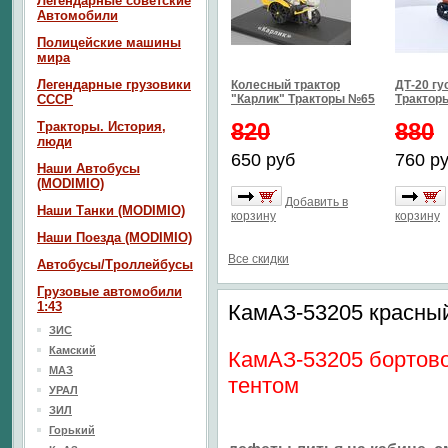
Легендарные советские
Автомобили
Полицейские машины
мира
Легендарные грузовики
Колесный трактор
ДТ-20 г
СССР
"Карлик" Тракторы №65
Трактор
820
880
Тракторы. История,
люди
650 руб
760 р
Наши Автобусы
(MODIMIO)
Добавить в
Наши Танки (MODIMIO)
корзину
корзину
Наши Поезда (MODIMIO)
Все скидки
Автобусы/Троллейбусы
Грузовые автомобили
1:43
КамАЗ-53205 красный
ЗИС
Камский
КамАЗ-53205 бортово
МАЗ
тентом
УРАЛ
ЗИЛ
Горький