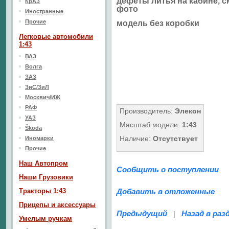
дефеты литья на кабине, с
КрАЗ
фото
Иностранные
Прочие
модель без коробки
Легковые автомобили
1:43
ВАЗ
Волга
ЗАЗ
ЗиС/ЗиЛ
Москвич/ИЖ
РАФ
Производитель:
Элекон
УАЗ
Масштаб модели:
1:43
Škoda
Наличие:
Отсутствует
Иномарки
Прочие
Наш Aвтопром
Сообщить о поступлении
Наши Грузовики
Тракторы 1:43
Добавить в отложенные
Прицепы и аксессуары
Предыдущий
Назад в раз
|
Умелым ручкам