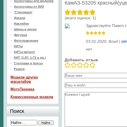
Аксессуары для моделей
КамАЗ-53205 красный(уц
Аксессуары от AVD
'Стекляшки'
(всего оценок:
1
)
Декали
Наклейки
Здравствуйте Павел,
Шины и диски
Фигурки
Фототравление
о
03.01.2020
,
Влад
|
КИТы
нет
КИТы-металл
КИТ (1:87, 1:72 и др.)
Добавить отзыв
Стеллажи и боксы
Разное
Модели других
масштабов
МотоТехника
Комиссионные модели
Поиск