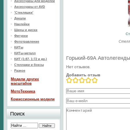
Аксессуары для моделей
Аксессуары от AVD
'Стекляшки'
Декали
Наклейки
Шины и диски
Ст
Фигурки
Стелл
Фототравление
КИТы
КИТы-металл
Горький-69А Автолегенд
КИТ (1:87, 1:72 и др.)
Стеллажи и боксы
Нет отзывов.
Разное
Добавить отзыв
Модели других
масштабов
МотоТехника
Комиссионные модели
Поиск