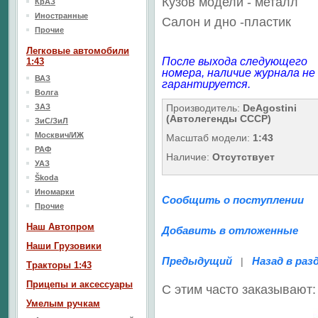
Кузов модели - металл
КрАЗ
Иностранные
Салон
и дно
-пластик
Прочие
Легковые автомобили
После выхода следующего
1:43
номера, наличие журнала не
ВАЗ
гарантируется.
Волга
ЗАЗ
Производитель:
DeAgostini
(Автолегенды СССР)
ЗиС/ЗиЛ
Москвич/ИЖ
Масштаб модели:
1:43
РАФ
Наличие:
Отсутствует
УАЗ
Škoda
Иномарки
Сообщить о поступлении
Прочие
Наш Aвтопром
Добавить в отложенные
Наши Грузовики
Предыдущий
Назад в раз
|
Тракторы 1:43
Прицепы и аксессуары
С этим часто заказывают:
Умелым ручкам