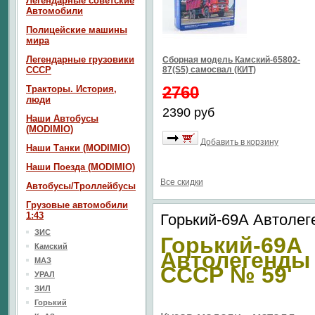
Легендарные советские
Автомобили
Полицейские машины
мира
Легендарные грузовики
Сборная модель Камский-65802-
СССР
87(S5) самосвал (КИТ)
2760
Тракторы. История,
люди
2390 руб
Наши Автобусы
(MODIMIO)
Добавить в корзину
Наши Танки (MODIMIO)
Наши Поезда (MODIMIO)
Все скидки
Автобусы/Троллейбусы
Грузовые автомобили
1:43
Горький-69А Автоле
ЗИС
Горький-69А
Камский
Автолегенды
МАЗ
СССР № 59
УРАЛ
ЗИЛ
Горький