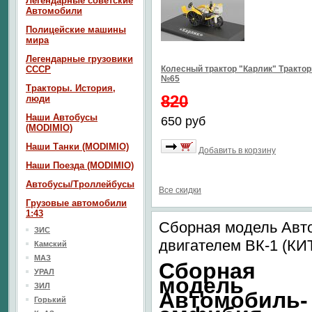
Легендарные советские
Автомобили
Полицейские машины
мира
Легендарные грузовики
СССР
Колесный трактор "Карлик" Тракто
№65
Тракторы. История,
820
люди
Наши Автобусы
650 руб
(MODIMIO)
Наши Танки (MODIMIO)
Добавить в корзину
Наши Поезда (MODIMIO)
Автобусы/Троллейбусы
Все скидки
Грузовые автомобили
1:43
Сборная модель Авт
ЗИС
двигателем ВК-1 (КИ
Камский
МАЗ
Сборная
УРАЛ
модель
ЗИЛ
Автомобиль-
Горький