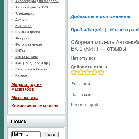
Аксессуары для моделей
Аксессуары от AVD
'Стекляшки'
Добавить в отложенные
Декали
Наклейки
Предыдущий
Назад в раз
|
Шины и диски
Фигурки
Сборная модель Автомоб
Фототравление
ВК-1 (КИТ) — отзывы
КИТы
КИТы-металл
Нет отзывов.
КИТ (1:87, 1:72 и др.)
Добавить отзыв
Стеллажи и боксы
Разное
Модели других
масштабов
МотоТехника
Комиссионные модели
Поиск