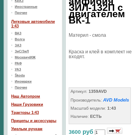
амфибия
КрАЗ
ЗИЛ-132П с
Иностранные
двигателем
Прочие
ВК-1
Легковые автомобили
1:43
ВАЗ
Материл - смола
Волга
ЗАЗ
Краска и клей в комплект не
ЗиС/ЗиЛ
входят.
Москвич/ИЖ
РАФ
УАЗ
Škoda
Иномарки
Прочие
Артикул:
1359AVD
Наш Aвтопром
AVD Models
Производитель:
Наши Грузовики
Масштаб модели:
1:43
Тракторы 1:43
Наличие:
ЕСТЬ
Прицепы и аксессуары
Умелым ручкам
руб
3600