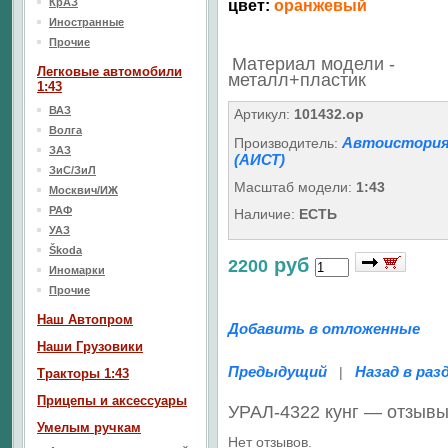
КрАЗ
цвет:
оранжевый
Иностранные
Прочие
Материал модели -
Легковые автомобили
металл+пластик
1:43
ВАЗ
Артикул:
101432.ор
Волга
Автоистори
Производитель:
ЗАЗ
(АИСТ)
ЗиС/ЗиЛ
Масштаб модели:
1:43
Москвич/ИЖ
РАФ
Наличие:
ЕСТЬ
УАЗ
Škoda
руб
2200
Иномарки
Прочие
Наш Aвтопром
Добавить в отложенные
Наши Грузовики
Предыдущий
Назад в раз
|
Тракторы 1:43
Прицепы и аксессуары
УРАЛ-4322 кунг — отзыв
Умелым ручкам
Нет отзывов.