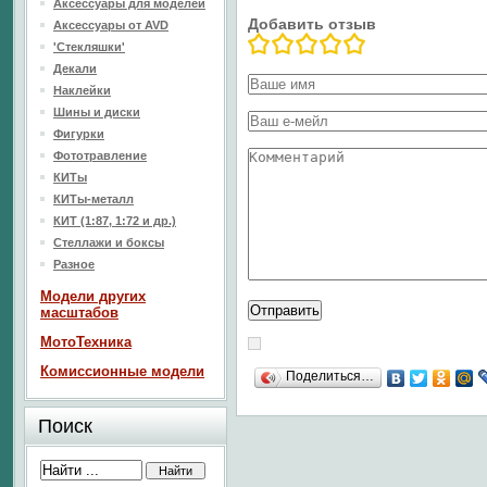
Аксессуары для моделей
Добавить отзыв
Аксессуары от AVD
'Стекляшки'
Декали
Наклейки
Шины и диски
Фигурки
Фототравление
КИТы
КИТы-металл
КИТ (1:87, 1:72 и др.)
Стеллажи и боксы
Разное
Модели других
масштабов
МотоТехника
Комиссионные модели
Поделиться…
Поиск