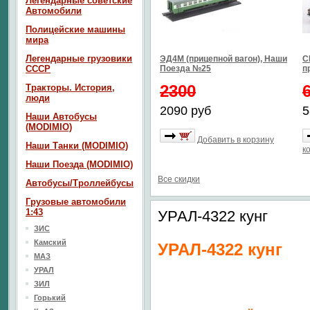
Легендарные советские
Автомобили
Полицейские машины
мира
Легендарные грузовики
ЭД4М (прицепной вагон), Наши
С
СССР
Поезда №25
п
2300
Тракторы. История,
люди
2090 руб
5
Наши Автобусы
(MODIMIO)
Добавить в корзину
Наши Танки (MODIMIO)
к
Наши Поезда (MODIMIO)
Все скидки
Автобусы/Троллейбусы
Грузовые автомобили
1:43
УРАЛ-4322 кунг
ЗИС
Камский
УРАЛ-4322 кунг
МАЗ
УРАЛ
ЗИЛ
Горький