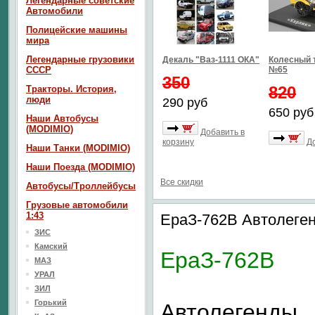
Легендарные советские
Автомобили
Полицейские машины
мира
Легендарные грузовики
Декаль "Ваз-1111 ОКА"
Колесный 
СССР
№65
350
820
Тракторы. История,
люди
290 руб
650 руб
Наши Автобусы
(MODIMIO)
Добавить в
корзину
Д
Наши Танки (MODIMIO)
Наши Поезда (MODIMIO)
Все скидки
Автобусы/Троллейбусы
Грузовые автомобили
1:43
ЕраЗ-762В Автолег
ЗИС
Камский
ЕраЗ-762В
МАЗ
УРАЛ
ЗИЛ
Горький
Автолегенды