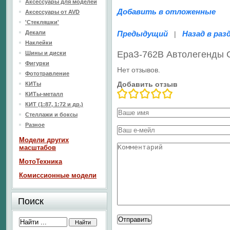
Аксессуары для моделей
Добавить в отложенные
Аксессуары от AVD
'Стекляшки'
Декали
Предыдущий
Назад в раз
|
Наклейки
ЕраЗ-762В Автолегенды
Шины и диски
Фигурки
Нет отзывов.
Фототравление
Добавить отзыв
КИТы
КИТы-металл
КИТ (1:87, 1:72 и др.)
Стеллажи и боксы
Разное
Модели других
масштабов
МотоТехника
Комиссионные модели
Поиск