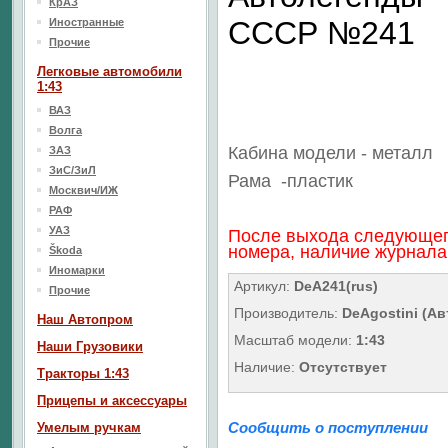
КрАЗ
СССР №241
Иностранные
Прочие
Легковые автомобили
1:43
ВАЗ
Волга
Кабина модели - металл
ЗАЗ
ЗиС/ЗиЛ
Рама
-пластик
Москвич/ИЖ
РАФ
УАЗ
После выхода следующе
номера, наличие журнала 
Škoda
Иномарки
Артикул:
DeA241(rus)
Прочие
Производитель:
DeAgostini (А
Наш Aвтопром
Масштаб модели:
1:43
Наши Грузовики
Наличие:
Отсутствует
Тракторы 1:43
Прицепы и аксессуары
Сообщить о поступлении
Умелым ручкам