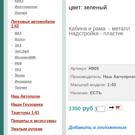
КрАЗ
цвет: зеленый
Иностранные
Прочие
Легковые автомобили
1:43
Кабина и рама - металл
Надстройка - пластик
ВАЗ
Волга
ЗАЗ
ЗиС/ЗиЛ
Москвич/ИЖ
РАФ
Артикул:
Н905
УАЗ
Škoda
Производитель:
Наш Автопром
Иномарки
Масштаб модели:
1:43
Прочие
Наличие:
ЕСТЬ
Наш Aвтопром
Наши Грузовики
руб
1350
Тракторы 1:43
Прицепы и аксессуары
Добавить в отложенные
Умелым ручкам