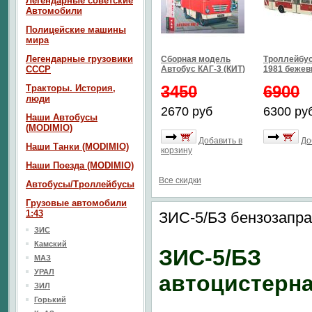
Легендарные советские
Автомобили
Полицейские машины
мира
Легендарные грузовики
Сборная модель
Троллейбус
СССР
Автобус КАГ-3 (КИТ)
1981 бежев
3450
6900
Тракторы. История,
люди
2670 руб
6300 ру
Наши Автобусы
(MODIMIO)
Добавить в
До
Наши Танки (MODIMIO)
корзину
Наши Поезда (MODIMIO)
Все скидки
Автобусы/Троллейбусы
Грузовые автомобили
1:43
ЗИС-5/БЗ бензозапра
ЗИС
Камский
ЗИС-5/БЗ
МАЗ
УРАЛ
автоцистерн
ЗИЛ
Горький