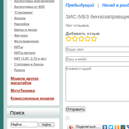
Аксессуары для моделей
Предыдущий
Назад в раз
|
Аксессуары от AVD
'Стекляшки'
ЗИС-5/БЗ бензозаправщи
Декали
Наклейки
Нет отзывов.
Шины и диски
Добавить отзыв
Фигурки
Фототравление
КИТы
КИТы-металл
КИТ (1:87, 1:72 и др.)
Стеллажи и боксы
Разное
Модели других
масштабов
МотоТехника
Комиссионные модели
Поиск
Поделиться…