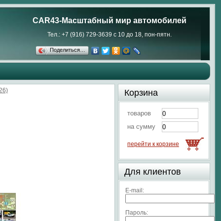
CAR43-Масштабный мир автомобилей
Тел.: +7 (916) 729-3639 с 10 до 18, пон-пятн.
Поделиться…
26)
Корзина
товаров
на сумму
перейти к корзине
Для клиентов
E-mail:
Пароль: