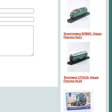
Электровоз ВЛ80С, Наши
Поезда №21
Тепловоз 2ТЭ116, Наши
Поезда №18