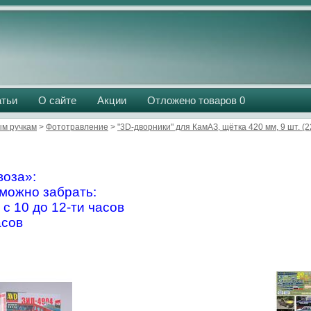
атьи
О сайте
Акции
Отложено товаров
0
м ручкам
>
Фототравление
>
"3D-дворники" для КамАЗ, щётка 420 мм, 9 шт. (2
оза»:
можно забрать:
 с 10 до 12-ти часов
асов