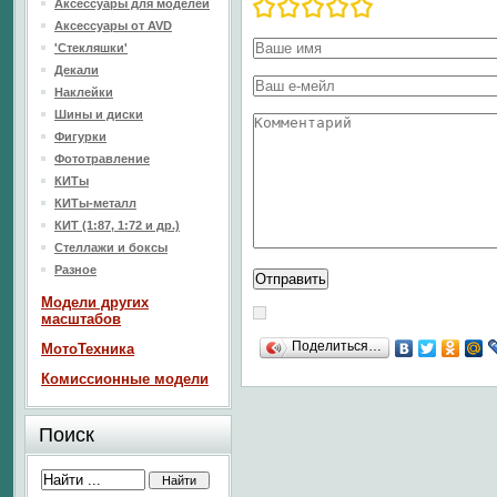
Аксессуары для моделей
Аксессуары от AVD
'Стекляшки'
Декали
Наклейки
Шины и диски
Фигурки
Фототравление
КИТы
КИТы-металл
КИТ (1:87, 1:72 и др.)
Стеллажи и боксы
Разное
Модели других
масштабов
Поделиться…
МотоТехника
Комиссионные модели
Поиск