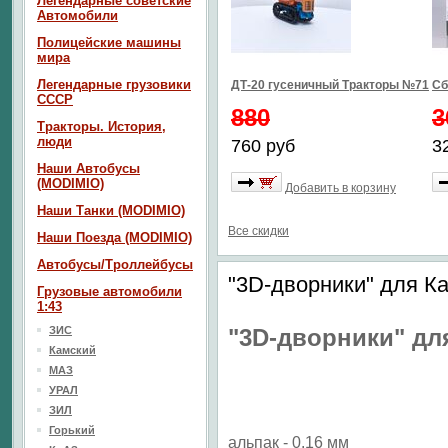
Легендарные советские
Автомобили
Полицейские машины
мира
Легендарные грузовики
ДТ-20 гусеничный Тракторы №71
Сб
СССР
880
3
Тракторы. История,
люди
760 руб
3
Наши Автобусы
(MODIMIO)
Добавить в корзину
Наши Танки (MODIMIO)
Все скидки
Наши Поезда (MODIMIO)
Автобусы/Троллейбусы
"3D-дворники" для Ка
Грузовые автомобили
1:43
ЗИС
"3D-дворники" для
Камский
МАЗ
УРАЛ
ЗИЛ
Горький
альпак - 0.16 мм