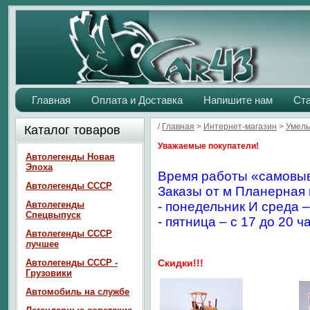
Главная
Оплата и Доставка
Напишите нам
Ст
/
Главная
>
Интернет-магазин
>
Умелы
Каталог товаров
Уважаемые покупатели!
Автолегенды Новая
Эпоха
Время работы «самовыв
Автолегенды СССР
Заказы от м Планерная 
Автолегенды
- понедельник И среда –
Спецвыпуск
- пятница – с 17 до 20 ч
Автолегенды СССР
лучшее
Автолегенды СССР -
Скидки!!!
Грузовики
Автомобиль на службе