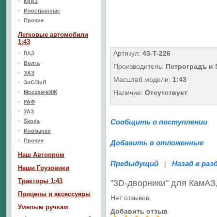
КрАЗ
Иностранные
Прочие
Легковые автомобили
1:43
Артикул:
43-T-226
ВАЗ
Волга
Производитель:
Петроградъ и
ЗАЗ
Масштаб модели:
1:43
ЗиС/ЗиЛ
Наличие:
Отсутствует
Москвич/ИЖ
РАФ
УАЗ
Сообщить о поступлении
Škoda
Иномарки
Прочие
Добавить в отложенные
Наш Aвтопром
Предыдущий
Назад в раз
|
Наши Грузовики
Тракторы 1:43
"3D-дворники" для КамАЗ,
Прицепы и аксессуары
Нет отзывов.
Умелым ручкам
Добавить отзыв