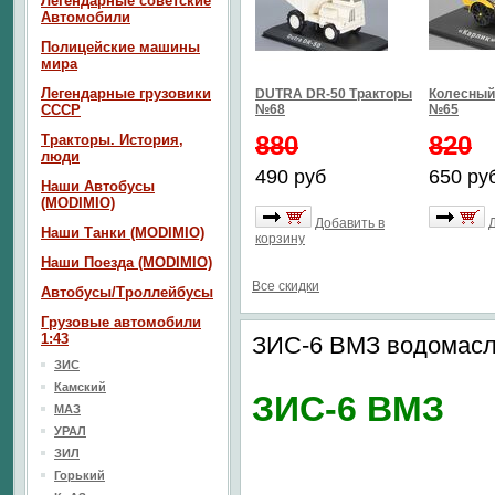
Легендарные советские
Автомобили
Полицейские машины
мира
Легендарные грузовики
DUTRA DR-50 Тракторы
Колесный 
СССР
№68
№65
880
820
Тракторы. История,
люди
490 руб
650 ру
Наши Автобусы
(MODIMIO)
Добавить в
Наши Танки (MODIMIO)
корзину
Наши Поезда (MODIMIO)
Все скидки
Автобусы/Троллейбусы
Грузовые автомобили
1:43
ЗИС-6 ВМЗ водомасл
ЗИС
Камский
ЗИС-6 ВМЗ
МАЗ
УРАЛ
ЗИЛ
Горький