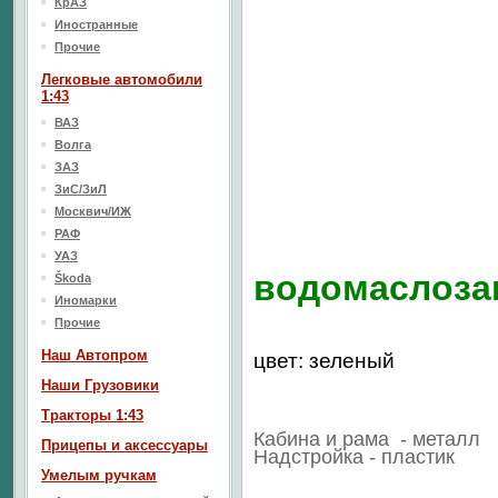
КрАЗ
Иностранные
Прочие
Легковые автомобили
1:43
ВАЗ
Волга
ЗАЗ
ЗиС/ЗиЛ
Москвич/ИЖ
РАФ
УАЗ
водомаслоза
Škoda
Иномарки
Прочие
Наш Aвтопром
цвет: зеленый
Наши Грузовики
Тракторы 1:43
Кабина и рама - металл
Прицепы и аксессуары
Надстройка - пластик
Умелым ручкам