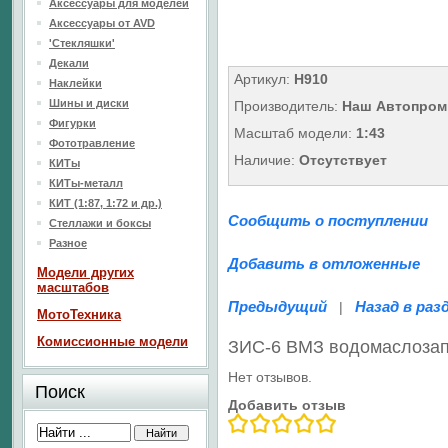
Аксессуары для моделей
Аксессуары от AVD
'Стекляшки'
Декали
Артикул:
Н910
Наклейки
Шины и диски
Производитель:
Наш Автопром
Фигурки
Масштаб модели:
1:43
Фототравление
Наличие:
Отсутствует
КИТы
КИТы-металл
КИТ (1:87, 1:72 и др.)
Сообщить о поступлении
Стеллажи и боксы
Разное
Добавить в отложенные
Модели других
масштабов
Предыдущий
Назад в раз
|
МотоТехника
Комиссионные модели
ЗИС-6 ВМЗ водомаслоза
Нет отзывов.
Поиск
Добавить отзыв