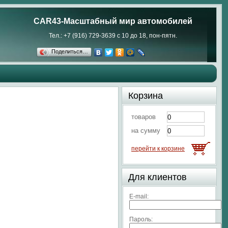
CAR43-Масштабный мир автомобилей
Тел.: +7 (916) 729-3639 с 10 до 18, пон-пятн.
Поделиться…
Корзина
товаров
на сумму
перейти к корзине
Для клиентов
E-mail:
Пароль: