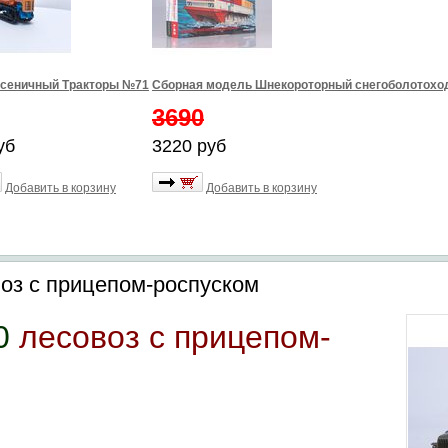
усеничный Тракторы №71
Сборная модель Шнекороторный снегоболотоход
3690
уб
3220 руб
Добавить в корзину
Добавить в корзину
оз с прицепом-роспуском
0
лесовоз с прицепом-