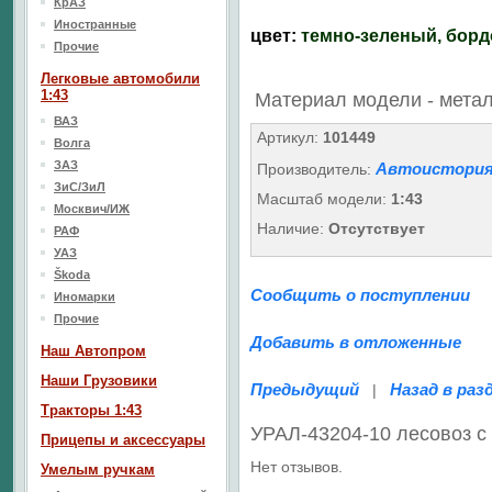
КрАЗ
Иностранные
цвет:
темно-зеленый, бор
Прочие
Легковые автомобили
1:43
Материал модели - мета
ВАЗ
Артикул:
101449
Волга
ЗАЗ
Автоистория
Производитель:
ЗиС/ЗиЛ
Масштаб модели:
1:43
Москвич/ИЖ
Наличие:
Отсутствует
РАФ
УАЗ
Škoda
Сообщить о поступлении
Иномарки
Прочие
Добавить в отложенные
Наш Aвтопром
Наши Грузовики
Предыдущий
Назад в раз
|
Тракторы 1:43
УРАЛ-43204-10 лесовоз с
Прицепы и аксессуары
Нет отзывов.
Умелым ручкам