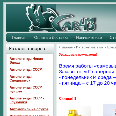
Главная
Оплата и Доставка
Напишите нам
Ст
/
Главная
>
Интернет-магазин
>
Грузо
Каталог товаров
Уважаемые покупатели!
Автолегенды Новая
Эпоха
Время работы «самовыв
Автолегенды СССР
Заказы от м Планерная 
Автолегенды
- понедельник И среда –
Спецвыпуск
- пятница – с 17 до 20 ч
Автолегенды СССР
лучшее
Автолегенды СССР -
Скидки!!!
Грузовики
Автомобиль на службе