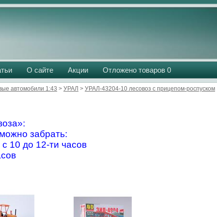
атьи
О сайте
Акции
Отложено товаров
0
вые автомобили 1:43
>
УРАЛ
>
УРАЛ-43204-10 лесовоз с прицепом-роспуском
оза»:
можно забрать:
 с 10 до 12-ти часов
асов