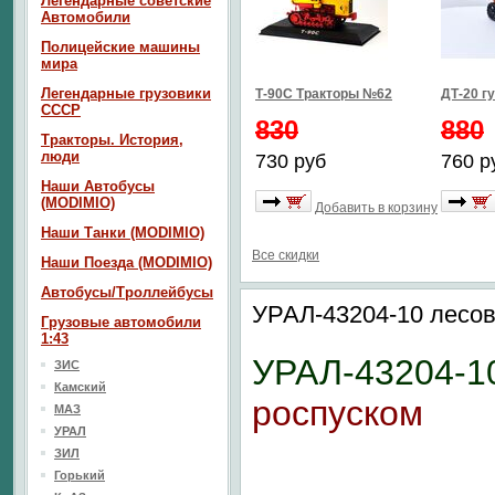
Легендарные советские
Автомобили
Полицейские машины
мира
Легендарные грузовики
Т-90С Тракторы №62
ДТ-20 г
СССР
830
880
Тракторы. История,
люди
730 руб
760 р
Наши Автобусы
(MODIMIO)
Добавить в корзину
Наши Танки (MODIMIO)
Все скидки
Наши Поезда (MODIMIO)
Автобусы/Троллейбусы
УРАЛ-43204-10 лесов
Грузовые автомобили
1:43
УРАЛ-43204-1
ЗИС
Камский
роспуском
МАЗ
УРАЛ
ЗИЛ
Горький