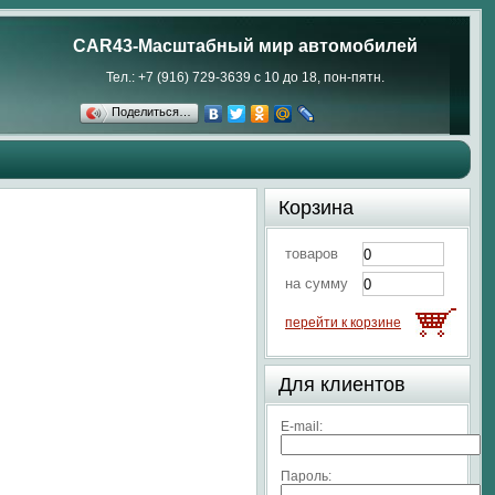
CAR43-Масштабный мир автомобилей
Тел.: +7 (916) 729-3639 с 10 до 18, пон-пятн.
Поделиться…
Корзина
товаров
на сумму
перейти к корзине
Для клиентов
E-mail:
Пароль: