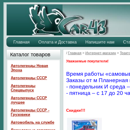
Главная
Оплата и Доставка
Напишите нам
Ст
/
Главная
>
Интернет-магазин
>
Тракт
Каталог товаров
Уважаемые покупатели!
Автолегенды Новая
Эпоха
Время работы «самовыв
Автолегенды СССР
Заказы от м Планерная 
Автолегенды
- понедельник И среда –
Спецвыпуск
- пятница – с 17 до 20 ч
Автолегенды СССР
лучшее
Автолегенды СССР -
Скидки!!!
Грузовики
Автомобиль на службе