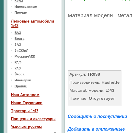
КрАЗ
Иностранные
Прочие
Материал модели - метал
Легковые автомобили
1:43
ВАЗ
Волга
ЗАЗ
ЗиС/ЗиЛ
Москвич/ИЖ
РАФ
УАЗ
Артикул:
TR098
Škoda
Иномарки
Производитель:
Hachette
Прочие
Масштаб модели:
1:43
Наш Aвтопром
Наличие:
Отсутствует
Наши Грузовики
Тракторы 1:43
Сообщить о поступлении
Прицепы и аксессуары
Умелым ручкам
Добавить в отложенные