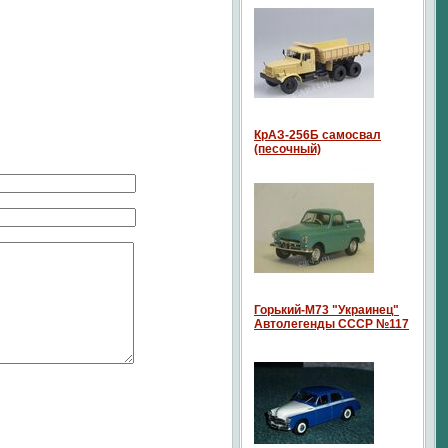
КрАЗ-256Б самосвал
(песочный)
Горький-М73 "Украинец"
Автолегенды СССР №117