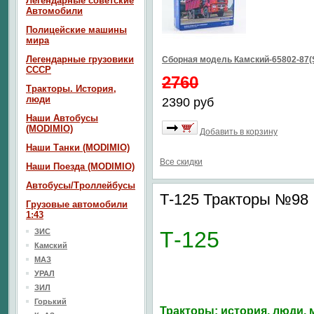
Легендарные советские
Автомобили
Полицейские машины
мира
Легендарные грузовики
Сборная модель Камский-65802-87(
СССР
2760
Тракторы. История,
люди
2390 руб
Наши Автобусы
(MODIMIO)
Добавить в корзину
Наши Танки (MODIMIO)
Все скидки
Наши Поезда (MODIMIO)
Автобусы/Троллейбусы
Т-125 Тракторы №98
Грузовые автомобили
1:43
ЗИС
Т-125
Камский
МАЗ
УРАЛ
ЗИЛ
Горький
Тракторы: история, люди