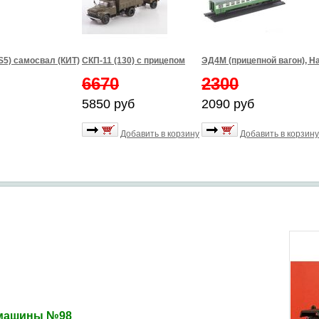
S5) самосвал (КИТ)
СКП-11 (130) с прицепом
ЭД4М (прицепной вагон), 
6670
2300
5850 руб
2090 руб
Добавить в корзину
Добавить в корзину
, машины №98