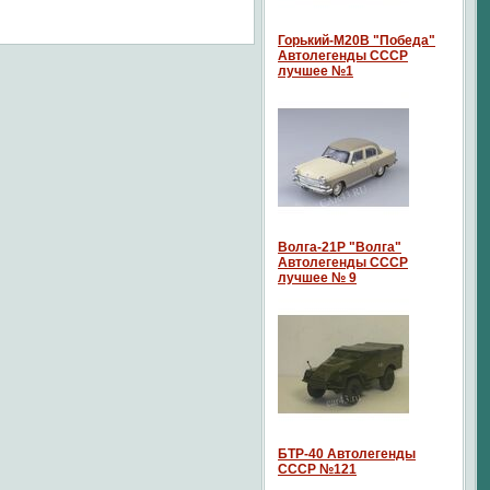
Горький-М20В "Победа"
Автолегенды СССР
лучшее №1
Волга-21P "Волга"
Автолегенды СССР
лучшее № 9
БТР-40 Автолегенды
СССР №121