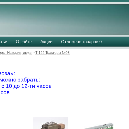
атьи
О сайте
Акции
Отложено товаров
0
оры. История, люди
>
Т-125 Тракторы №98
оза»:
можно забрать:
 с 10 до 12-ти часов
асов