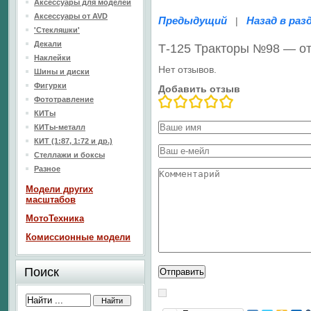
Аксессуары для моделей
Аксессуары от AVD
Предыдущий
Назад в раз
|
'Стекляшки'
Декали
Т-125 Тракторы №98 — о
Наклейки
Нет отзывов.
Шины и диски
Фигурки
Добавить отзыв
Фототравление
КИТы
КИТы-металл
КИТ (1:87, 1:72 и др.)
Стеллажи и боксы
Разное
Модели других
масштабов
МотоТехника
Комиссионные модели
Поиск