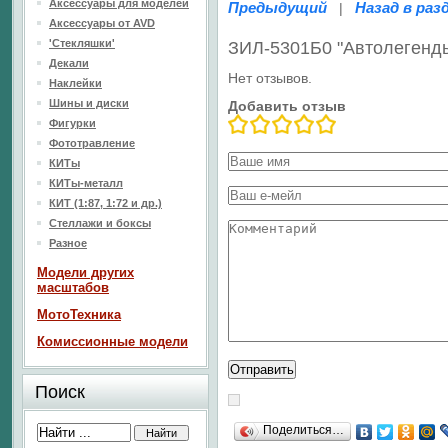
Аксессуары для моделей
Предыдущий
Назад в раз
|
Аксессуары от AVD
'Стекляшки'
ЗИЛ-5301Б0 "Автолегенд
Декали
Нет отзывов.
Наклейки
Шины и диски
Добавить отзыв
Фигурки
Фототравление
КИТы
КИТы-металл
КИТ (1:87, 1:72 и др.)
Стеллажи и боксы
Разное
Модели других
масштабов
МотоТехника
Комиссионные модели
Поиск
Поделиться…