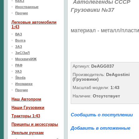
КрАЗ
Автолегенды СССР
Иностранные
Грузовики №37
Прочие
Легковые автомобили
1:43
материал - металл/
пласти
ВАЗ
Волга
ЗАЗ
ЗиС/ЗиЛ
Москвич/ИЖ
РАФ
Артикул:
DeAGG037
УАЗ
Производитель:
DeAgostini
Škoda
(Грузовики)
Иномарки
Масштаб модели:
1:43
Прочие
Наличие:
Отсутствует
Наш Aвтопром
Наши Грузовики
Сообщить о поступлении
Тракторы 1:43
Прицепы и аксессуары
Добавить в отложенные
Умелым ручкам