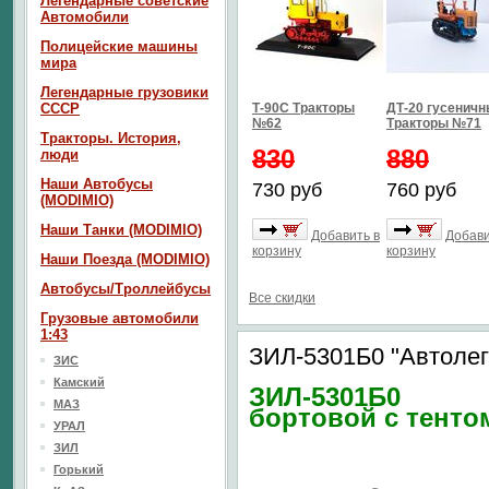
Легендарные советские
Автомобили
Полицейские машины
мира
Легендарные грузовики
СССР
Т-90С Тракторы
ДТ-20 гусенич
№62
Тракторы №71
Тракторы. История,
830
880
люди
Наши Автобусы
730 руб
760 руб
(MODIMIO)
Наши Танки (MODIMIO)
Добавить в
Добави
корзину
корзину
Наши Поезда (MODIMIO)
Автобусы/Троллейбусы
Все скидки
Грузовые автомобили
1:43
ЗИЛ-5301Б0 "Автоле
ЗИС
Камский
ЗИЛ-5301Б0
МАЗ
бортовой с тенто
УРАЛ
ЗИЛ
Горький