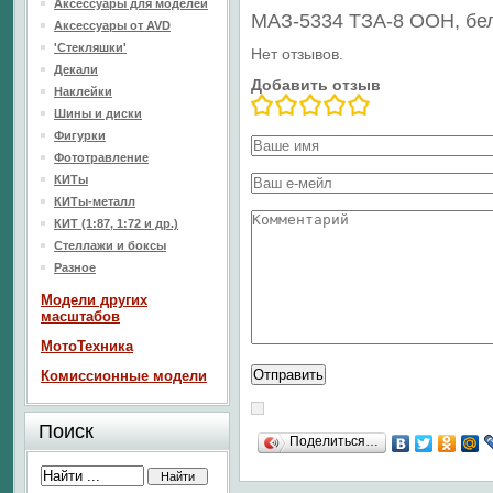
Аксессуары для моделей
МАЗ-5334 ТЗА-8 ООН, бе
Аксессуары от AVD
'Стекляшки'
Нет отзывов.
Декали
Добавить отзыв
Наклейки
Шины и диски
Фигурки
Фототравление
КИТы
КИТы-металл
КИТ (1:87, 1:72 и др.)
Стеллажи и боксы
Разное
Модели других
масштабов
МотоТехника
Комиссионные модели
Поиск
Поделиться…