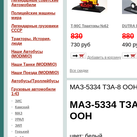
Легендарные советские
Автомобили
Полицейские машины
мира
Легендарные грузовики
Т-90С Тракторы №62
DUTRA 
СССР
830
880
Тракторы. История,
люди
730 руб
490 р
Наши Автобусы
(MODIMIO)
Добавить в корзину
Наши Танки (MODIMIO)
Все скидки
Наши Поезда (MODIMIO)
Автобусы/Троллейбусы
МАЗ-5334 ТЗА-8 ООН
Грузовые автомобили
1:43
ЗИС
МАЗ-5334 ТЗА
Камский
ООН
МАЗ
УРАЛ
ЗИЛ
Горький
цвет: белый