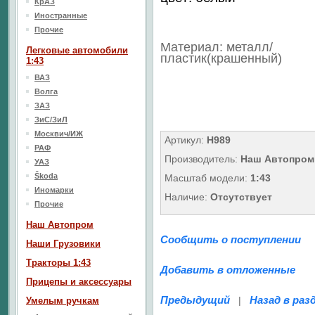
КрАЗ
Иностранные
Прочие
Материал: металл/
Легковые автомобили
пластик(крашенный)
1:43
ВАЗ
Волга
ЗАЗ
ЗиС/ЗиЛ
Москвич/ИЖ
Артикул:
Н989
РАФ
Производитель:
Наш Автопром
УАЗ
Škoda
Масштаб модели:
1:43
Иномарки
Наличие:
Отсутствует
Прочие
Наш Aвтопром
Сообщить о поступлении
Наши Грузовики
Тракторы 1:43
Добавить в отложенные
Прицепы и аксессуары
Предыдущий
Назад в раз
|
Умелым ручкам