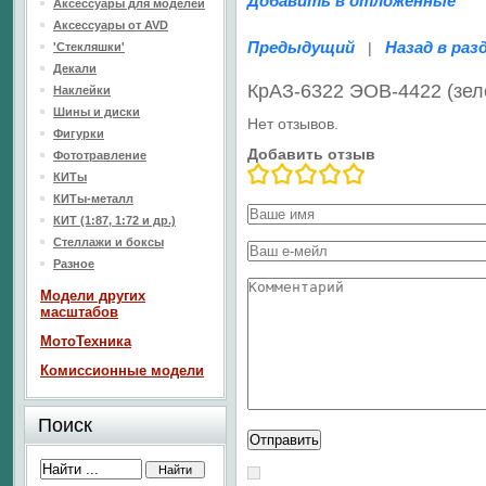
Добавить в отложенные
Аксессуары для моделей
Аксессуары от AVD
Предыдущий
Назад в раз
|
'Стекляшки'
Декали
КрАЗ-6322 ЭОВ-4422 (зе
Наклейки
Шины и диски
Нет отзывов.
Фигурки
Добавить отзыв
Фототравление
КИТы
КИТы-металл
КИТ (1:87, 1:72 и др.)
Стеллажи и боксы
Разное
Модели других
масштабов
МотоТехника
Комиссионные модели
Поиск