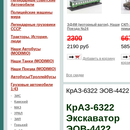
Легендарные советские
Автомобили
Полицейские машины
мира
Легендарные грузовики
ЭД4М (моторный вагон), Наши
СКП-1
СССР
Поезда №24
приц
2300
66
Тракторы. История,
люди
2190 руб
585
Наши Автобусы
(MODIMIO)
Добавить в корзину
Наши Танки (MODIMIO)
корз
Наши Поезда (MODIMIO)
Все скидки
Автобусы/Троллейбусы
Грузовые автомобили
1:43
КрАЗ-6322 ЭОВ-4422 
ЗИС
Камский
КрАЗ-6322
МАЗ
УРАЛ
Экскаватор
ЗИЛ
Горький
ЭОВ-4422