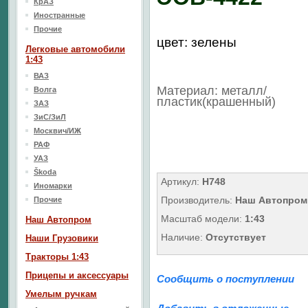
КрАЗ
Иностранные
Прочие
цвет: зелены
Легковые автомобили
1:43
ВАЗ
Материал: металл/
Волга
пластик(крашенный)
ЗАЗ
ЗиС/ЗиЛ
Москвич/ИЖ
РАФ
УАЗ
Škoda
Артикул:
Н748
Иномарки
Производитель:
Наш Автопром
Прочие
Масштаб модели:
1:43
Наш Aвтопром
Наличие:
Отсутствует
Наши Грузовики
Тракторы 1:43
Прицепы и аксессуары
Сообщить о поступлении
Умелым ручкам