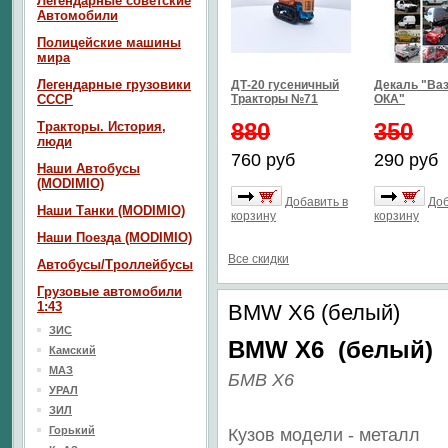
Легендарные советские
Автомобили
Полицейские машины
мира
Легендарные грузовики
ДТ-20 гусеничный
Декаль "Ваз
СССР
Тракторы №71
ОКА"
880
350
Тракторы. История,
люди
760 руб
290 руб
Наши Автобусы
(MODIMIO)
Добавить в
Доб
Наши Танки (MODIMIO)
корзину
корзину
Наши Поезда (MODIMIO)
Все скидки
Автобусы/Троллейбусы
Грузовые автомобили
1:43
BMW X6 (белый)
ЗИС
BMW X6 (белый)
Камский
МАЗ
БМВ X6
УРАЛ
ЗИЛ
Горький
Кузов модели - металл