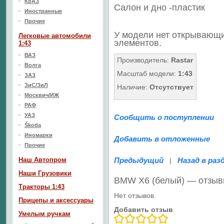
КрАЗ
Салон и дно -пластик
Иностранные
Прочие
У модели нет открывающ
Легковые автомобили
элементов.
1:43
ВАЗ
Производитель:
Rastar
Волга
Масштаб модели:
1:43
ЗАЗ
ЗиС/ЗиЛ
Наличие:
Отсутствует
Москвич/ИЖ
РАФ
УАЗ
Сообщить о поступлении
Škoda
Иномарки
Добавить в отложенные
Прочие
Наш Aвтопром
Предыдущий
Назад в раз
|
Наши Грузовики
BMW X6 (белый) — отзы
Тракторы 1:43
Нет отзывов.
Прицепы и аксессуары
Добавить отзыв
Умелым ручкам