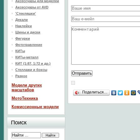
Аксессуары для моделей
Аксессуары от AVD
'Стекляшки'
Декали
Наклейки
Шины и диски
Фигурки
Фототравление
КИТы
КИТы-металл
КИТ (1:87, 1:72 и др.)
Стеллажи и боксы
Разное
Модели других
масштабов
Поделиться…
МотоТехника
Комиссионные модели
Поиск