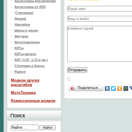
Аксессуары для моделей
Аксессуары от AVD
'Стекляшки'
Декали
Наклейки
Шины и диски
Фигурки
Фототравление
КИТы
КИТы-металл
КИТ (1:87, 1:72 и др.)
Стеллажи и боксы
Разное
Модели других
масштабов
Поделиться…
МотоТехника
Комиссионные модели
Поиск