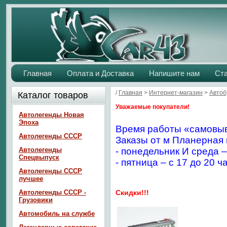
Главная
Оплата и Доставка
Напишите нам
Ст
/
Главная
>
Интернет-магазин
>
Автоб
Каталог товаров
Уважаемые покупатели!
Автолегенды Новая
Эпоха
Время работы «самовыв
Автолегенды СССР
Заказы от м Планерная 
Автолегенды
- понедельник И среда –
Спецвыпуск
- пятница – с 17 до 20 ч
Автолегенды СССР
лучшее
Автолегенды СССР -
Скидки!!!
Грузовики
Автомобиль на службе