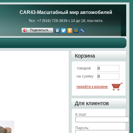
CAR43-Масштабный мир автомобилей
Тел.: +7 (916) 729-3639 с 10 до 18, пон-пятн.
Поделиться…
Корзина
товаров
на сумму
перейти к корзине
Для клиентов
E-mail:
Пароль: