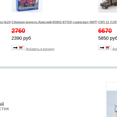
зда №24
Сборная модель Камский-65802-87(S5) самосвал (КИТ)
СКП-11 (130
2760
6670
2390 руб
5850 ру
Добавить в корзину
До
ый
стик