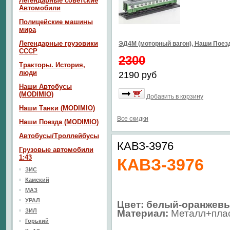
Легендарные советские
Автомобили
Полицейские машины
мира
Легендарные грузовики
ЭД4М (моторный вагон), Наши Пое
СССР
2300
Тракторы. История,
люди
2190 руб
Наши Автобусы
(MODIMIO)
Добавить в корзину
Наши Танки (MODIMIO)
Все скидки
Наши Поезда (MODIMIO)
Автобусы/Троллейбусы
КАВЗ-3976
Грузовые автомобили
1:43
КАВЗ-3976
ЗИС
Камский
МАЗ
УРАЛ
Цвет: белый-оранжев
ЗИЛ
Материал:
Металл+пла
Горький