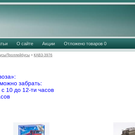
атьи
О сайте
Акции
Отложено товаров
0
усы/Троллейбусы
>
КАВЗ-3976
оза»:
можно забрать:
 с 10 до 12-ти часов
асов