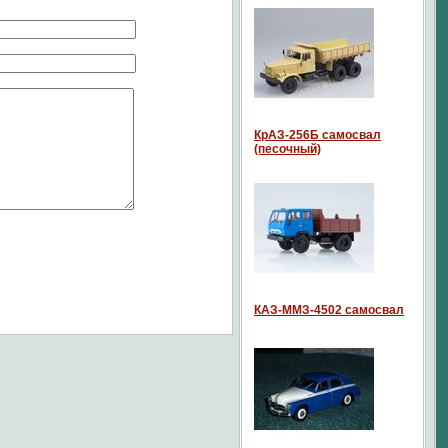
КрАЗ-256Б самосвал
(песочный)
КАЗ-ММЗ-4502 самосвал