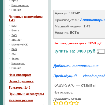
КрАЗ
Иностранные
Прочие
Артикул:
101142
Легковые автомобили
Автоистория
Производитель:
1:43
ВАЗ
Масштаб модели:
1:43
Волга
Наличие:
ЕСТЬ
ЗАЗ
ЗиС/ЗиЛ
Рекомендуемая цена: 3850 руб
Москвич/ИЖ
РАФ
руб
Купить за: 3400
УАЗ
Škoda
Иномарки
Добавить в отложенные
Прочие
Наш Aвтопром
Предыдущий
Назад в раз
|
Наши Грузовики
КАВЗ-3976 — отзывы
Тракторы 1:43
Нет отзывов.
Прицепы и аксессуары
Добавить отзыв
Умелым ручкам