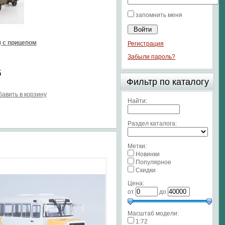
запомнить меня
) с прицепом
Регистрация
Забыли пароль?
б
Фильтр по каталогу
бавить в корзину
Найти:
Раздел каталога:
Метки:
Новинки
Популярное
Скидки
Цена:
от
до
Масштаб модели:
1:72