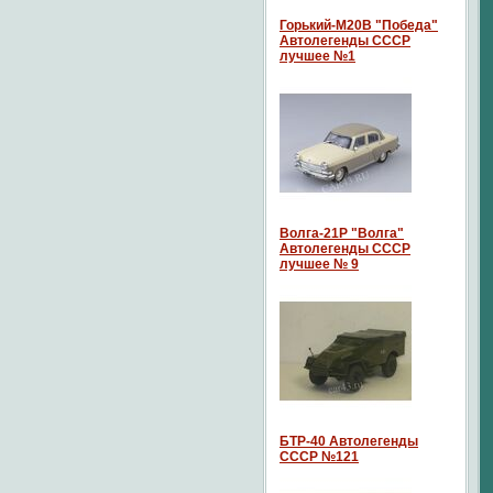
Горький-М20В "Победа"
Автолегенды СССР
лучшее №1
Волга-21P "Волга"
Автолегенды СССР
лучшее № 9
БТР-40 Автолегенды
СССР №121