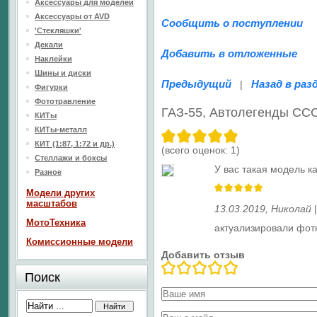
Аксессуары для моделей
Аксессуары от AVD
Сообщить о поступлении
'Стекляшки'
Декали
Добавить в отложенные
Наклейки
Шины и диски
Предыдущий
Назад в раз
|
Фигурки
Фототравление
ГАЗ-55, Автолегенды СС
КИТы
КИТы-металл
КИТ (1:87, 1:72 и др.)
(всего оценок:
1
)
Стеллажи и боксы
У вас такая модель к
Разное
Модели других
масштабов
13.03.2019
,
Николай
МотоТехника
актуализировали фот
Комиссионные модели
Добавить отзыв
Поиск