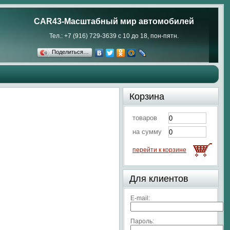
CAR43-Масштабный мир автомобилей
Тел.: +7 (916) 729-3639 с 10 до 18, пон-пятн.
Поделиться…
Корзина
товаров
на сумму
перейти к корзине
Для клиентов
E-mail:
Пароль: