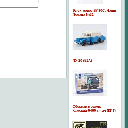
Электровоз ВЛ80С, Наши
Поезда №21
ПУ-20 (51А)
Сборная модель
Камский-6460 тягач (КИТ)