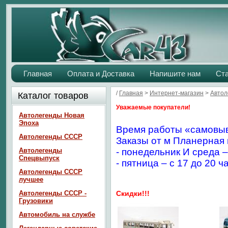
Главная
Оплата и Доставка
Напишите нам
Ст
/
Главная
>
Интернет-магазин
>
Авто
Каталог товаров
Уважаемые покупатели!
Автолегенды Новая
Эпоха
Время работы «самовыв
Автолегенды СССР
Заказы от м Планерная 
Автолегенды
- понедельник И среда –
Спецвыпуск
- пятница – с 17 до 20 ч
Автолегенды СССР
лучшее
Автолегенды СССР -
Скидки!!!
Грузовики
Автомобиль на службе