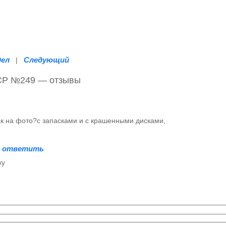
дел
Следующий
|
СР №249 — отзывы
ак на фото?с запасками и с крашенными дисками,
ответить
|
ку