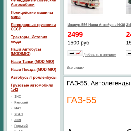
Легендарные советские
Автомобили
Полицейские машины
мира
Легендарные грузовики
Икарус-556 Наши Автобусы №38
ЗИ
СССР
2499
2
Тракторы. История,
люди
1500 руб
1
Наши Автобусы
(MODIMIO)
Добавить в корзину
Наши Танки (MODIMIO)
Все скидки
Наши Поезда (MODIMIO)
Автобусы/Троллейбусы
ГАЗ-55, Автолегенд
Грузовые автомобили
1:43
ЗИС
ГАЗ-55
Камский
МАЗ
УРАЛ
ЗИЛ
Горький