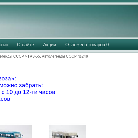
атьи
О сайте
Акции
Отложено товаров
0
легенды СССР
>
ГАЗ-55, Автолегенды СССР №249
оза»:
можно забрать:
 с 10 до 12-ти часов
асов