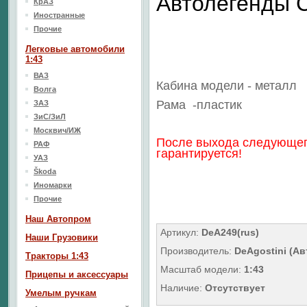
Автолегенды
КрАЗ
Иностранные
Прочие
Легковые автомобили
1:43
ВАЗ
Кабина модели - металл
Волга
Рама
-пластик
ЗАЗ
ЗиС/ЗиЛ
Москвич/ИЖ
После выхода следующег
РАФ
гарантируется!
УАЗ
Škoda
Иномарки
Прочие
Наш Aвтопром
Артикул:
DeA249(rus)
Наши Грузовики
Производитель:
DeAgostini (А
Тракторы 1:43
Масштаб модели:
1:43
Прицепы и аксессуары
Наличие:
Отсутствует
Умелым ручкам