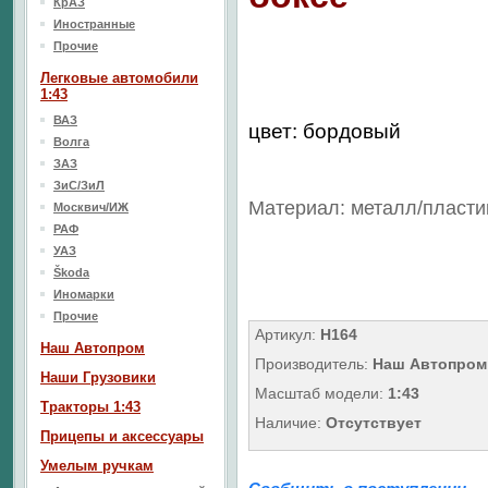
КрАЗ
Иностранные
Прочие
Легковые автомобили
1:43
ВАЗ
цвет: бордовый
Волга
ЗАЗ
ЗиС/ЗиЛ
Материал: металл/
пласти
Москвич/ИЖ
РАФ
УАЗ
Škoda
Иномарки
Прочие
Артикул:
H164
Наш Aвтопром
Производитель:
Наш Автопром
Наши Грузовики
Масштаб модели:
1:43
Тракторы 1:43
Наличие:
Отсутствует
Прицепы и аксессуары
Умелым ручкам