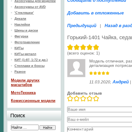
Сообщить о поступлении
Аксессуары для моделей
Аксессуары от AVD
Добавить в отложенные
'Стекляшки'
Декали
Наклейки
Предыдущий
Назад в раз
|
Шины и диски
Фигурки
Горький-1401 Чайка, седа
Фототравление
КИТы
(всего оценок:
1
)
КИТы-металл
КИТ (1:87, 1:72 и др.)
Модель отличная, ра
детализация потряс
Стеллажи и боксы
Разное
Модели других
Андрей
11.03.2020
,
масштабов
МотоТехника
Добавить отзыв
Комиссионные модели
Поиск