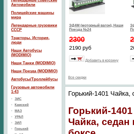
Легендарные советские
Автомобили
Полицейские машины
мира
Легендарные грузовики
ЭД4М (моторный вагон), Наши
Э
СССР
Поезда №24
П
2300
2
Тракторы. История,
люди
2190 руб
2
Наши Автобусы
(MODIMIO)
Добавить в корзину
Наши Танки (MODIMIO)
Наши Поезда (MODIMIO)
Все скидки
Автобусы/Троллейбусы
Грузовые автомобили
1:43
Горький-1401 Чайка, 
ЗИС
Камский
Горький-1401
МАЗ
УРАЛ
Чайка, седан 
ЗИЛ
Горький
боксе