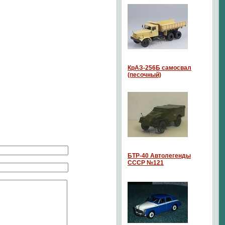
КрАЗ-256Б самосвал
(песочный)
БТР-40 Автолегенды
СССР №121