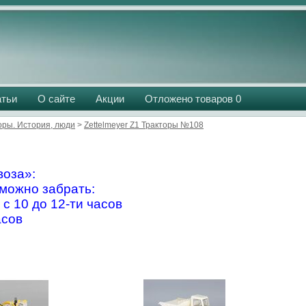
атьи
О сайте
Акции
Отложено товаров
0
оры. История, люди
>
Zettelmeyer Z1 Тракторы №108
оза»:
можно забрать:
 с 10 до 12-ти часов
асов