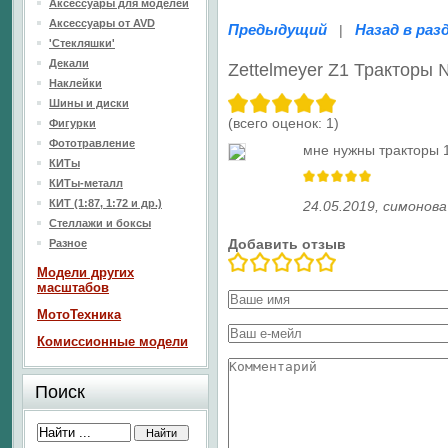
Аксессуары для моделей
Аксессуары от AVD
Предыдущий
Назад в раз
|
'Стекляшки'
Декали
Zettelmeyer Z1 Тракторы
Наклейки
Шины и диски
(всего оценок:
1
)
Фигурки
Фототравление
мне нужны тракторы 
КИТы
КИТы-металл
КИТ (1:87, 1:72 и др.)
24.05.2019
,
симонова
Стеллажи и боксы
Добавить отзыв
Разное
Модели других
масштабов
МотоТехника
Комиссионные модели
Поиск