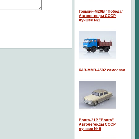
Горький-М20В "Победа"
Автолегенды СССР
лучшее №1
КАЗ-ММЗ-4502 самосвал
Волга-21P "Волга"
Автолегенды СССР
лучшее № 9