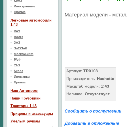
КрАЗ
Иностранные
Прочие
Материал модели - метал
Легковые автомобили
1:43
ВАЗ
Волга
ЗАЗ
ЗиС/ЗиЛ
Москвич/ИЖ
РАФ
УАЗ
Артикул:
TR0108
Škoda
Иномарки
Производитель:
Hachette
Прочие
Масштаб модели:
1:43
Наш Aвтопром
Наличие:
Отсутствует
Наши Грузовики
Тракторы 1:43
Сообщить о поступлении
Прицепы и аксессуары
Умелым ручкам
Добавить в отложенные