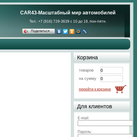
CAR43-Масштабный мир автомобилей
Тел.: +7 (916) 729-3639 с 10 до 18, пон-пятн.
Поделиться…
Корзина
товаров
на сумму
перейти к корзине
Для клиентов
E-mail:
Пароль: