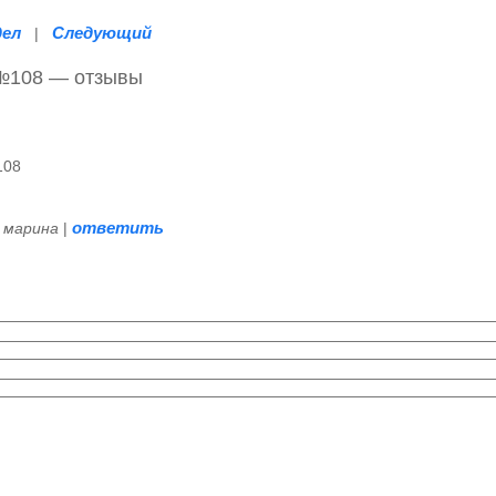
дел
Следующий
|
 №108 — отзывы
108
ответить
 марина
|