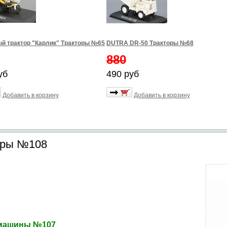
й трактор "Карлик" Тракторы №65
DUTRA DR-50 Тракторы №68
880
уб
490 руб
Добавить в корзину
Добавить в корзину
торы №108
 машины №107