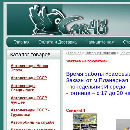
Главная
Оплата и Доставка
Напишите нам
Ст
/
Главная
>
Интернет-магазин
>
Тракт
Каталог товаров
Уважаемые покупатели!
Автолегенды Новая
Эпоха
Время работы «самовыв
Автолегенды СССР
Заказы от м Планерная 
Автолегенды
- понедельник И среда –
Спецвыпуск
- пятница – с 17 до 20 ч
Автолегенды СССР
лучшее
Автолегенды СССР -
Скидки!!!
Грузовики
Автомобиль на службе