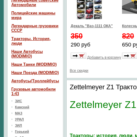
Легендарные советские
Автомобили
Полицейские машины
мира
Легендарные грузовики
Декаль "Ваз-1111 ОКА"
Колесны
СССР
350
820
Тракторы. История,
люди
290 руб
650 р
Наши Автобусы
(MODIMIO)
Добавить в корзину
Наши Танки (MODIMIO)
Все скидки
Наши Поезда (MODIMIO)
Автобусы/Троллейбусы
Zettelmeyer Z1 Трак
Грузовые автомобили
1:43
ЗИС
Zettelmeyer Z1
Камский
МАЗ
УРАЛ
ЗИЛ
Горький
Тракторы: история, люди,