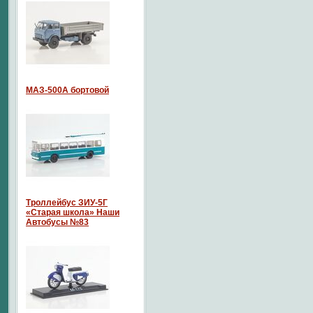
МАЗ-500А бортовой
Троллейбус ЗИУ-5Г
«Старая школа» Наши
Автобусы №83