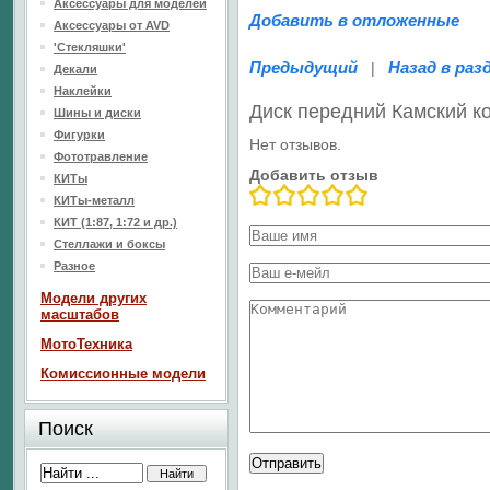
Аксессуары для моделей
Добавить в отложенные
Аксессуары от AVD
'Стекляшки'
Предыдущий
Назад в раз
|
Декали
Наклейки
Диск передний Камский к
Шины и диски
Фигурки
Нет отзывов.
Фототравление
Добавить отзыв
КИТы
КИТы-металл
КИТ (1:87, 1:72 и др.)
Стеллажи и боксы
Разное
Модели других
масштабов
МотоТехника
Комиссионные модели
Поиск