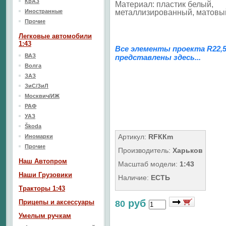
КрАЗ
Материал: пластик белый,
Иностранные
металлизированный, матовы
Прочие
Легковые автомобили
1:43
Все элементы проекта R22,
ВАЗ
представлены здесь...
Волга
ЗАЗ
ЗиС/ЗиЛ
Москвич/ИЖ
РАФ
УАЗ
Škoda
Артикул:
RFККm
Иномарки
Прочие
Производитель:
Харьков
Наш Aвтопром
Масштаб модели:
1:43
Наши Грузовики
Наличие:
ЕСТЬ
Тракторы 1:43
руб
Прицепы и аксессуары
80
Умелым ручкам