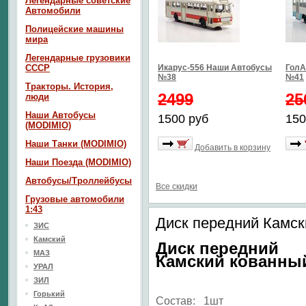
Легендарные советские
Автомобили
Полицейские машины
мира
Легендарные грузовики
СССР
Икарус-556 Наши Автобусы
ГолА
№38
№41
Тракторы. История,
2499
25
люди
Наши Автобусы
1500 руб
150
(MODIMIO)
Наши Танки (MODIMIO)
Добавить в корзину
Наши Поезда (MODIMIO)
Автобусы/Троллейбусы
Все скидки
Грузовые автомобили
1:43
Диск передний Камск
ЗИС
Камский
Диск передний
МАЗ
Камский кованны
УРАЛ
ЗИЛ
Горький
Состав: 1шт