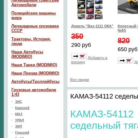
Легендарные советские
Автомобили
Полицейские машины
мира
Легендарные грузовики
Декаль "Ваз-1111 ОКА"
Колесный 
СССР
№65
350
820
Тракторы. История,
люди
290 руб
650 руб
Наши Автобусы
(MODIMIO)
Добавить в
корзину
Д
Наши Танки (MODIMIO)
Наши Поезда (MODIMIO)
Все скидки
Автобусы/Троллейбусы
Грузовые автомобили
1:43
КАМАЗ-54112 седель
ЗИС
Камский
КАМАЗ-54112
МАЗ
УРАЛ
седельный тяг
ЗИЛ
Горький