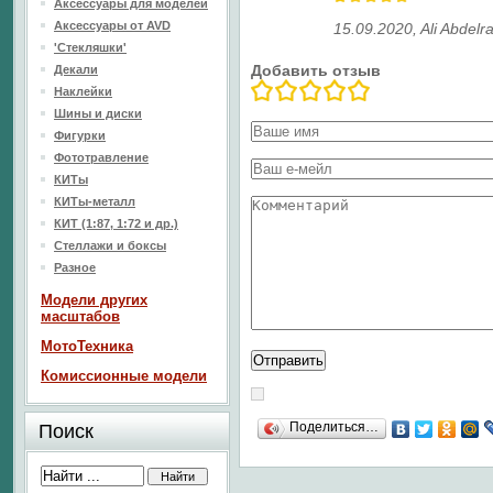
Аксессуары для моделей
Аксессуары от AVD
15.09.2020
,
Ali Abdel
'Стекляшки'
Добавить отзыв
Декали
Наклейки
Шины и диски
Фигурки
Фототравление
КИТы
КИТы-металл
КИТ (1:87, 1:72 и др.)
Стеллажи и боксы
Разное
Модели других
масштабов
МотоТехника
Комиссионные модели
Поделиться…
Поиск