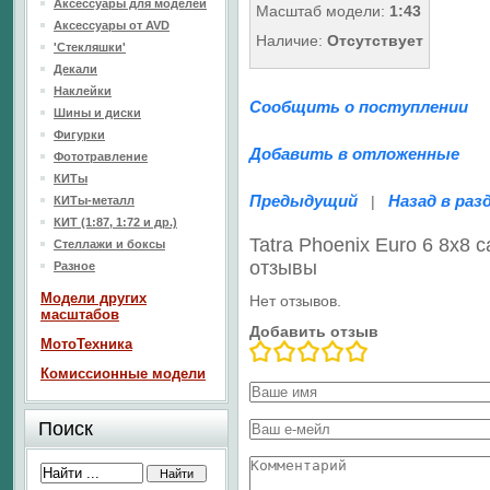
Аксессуары для моделей
Масштаб модели:
1:43
Аксессуары от AVD
Наличие:
Отсутствует
'Стекляшки'
Декали
Наклейки
Сообщить о поступлении
Шины и диски
Фигурки
Добавить в отложенные
Фототравление
КИТы
Предыдущий
Назад в раз
|
КИТы-металл
КИТ (1:87, 1:72 и др.)
Tatra Phoenix Euro 6 8x8
Стеллажи и боксы
отзывы
Разное
Модели других
Нет отзывов.
масштабов
Добавить отзыв
МотоТехника
Комиссионные модели
Поиск