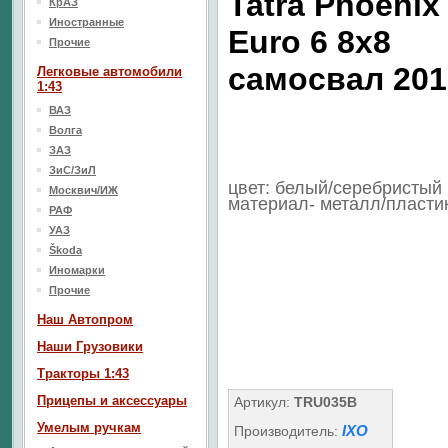
Tatra Phoenix
КрАЗ
Иностранные
Euro 6 8x8
Прочие
самосвал 201
Легковые автомобили
1:43
ВАЗ
Волга
ЗАЗ
ЗиС/ЗиЛ
цвет: белый/серебристый
Москвич/ИЖ
материал- металл/пласти
РАФ
УАЗ
Škoda
Иномарки
Прочие
Наш Aвтопром
Наши Грузовики
Тракторы 1:43
Прицепы и аксессуары
Артикул:
TRU035B
Умелым ручкам
IXO
Производитель: