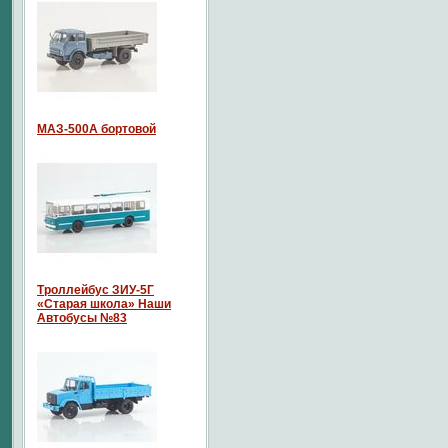
МАЗ-500А бортовой
Троллейбус ЗИУ-5Г
«Старая школа» Наши
Автобусы №83