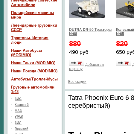
Легендарные советские
Автомобили
Полицейские машины
мира
Легендарные грузовики
СССР
DUTRA DR-50 Тракторы
Колесный 
№68
№65
Тракторы. История,
880
820
люди
Наши Автобусы
490 руб
650 ру
(MODIMIO)
Наши Танки (MODIMIO)
Добавить в
корзину
Наши Поезда (MODIMIO)
Автобусы/Троллейбусы
Все скидки
Грузовые автомобили
1:43
Tatra Phoenix Euro 6
ЗИС
серебристый)
Камский
МАЗ
УРАЛ
ЗИЛ
Горький