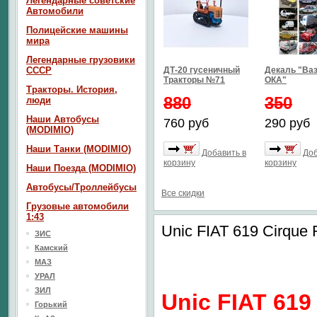
Легендарные советские
Автомобили
Полицейские машины
мира
Легендарные грузовики
СССР
ДТ-20 гусеничный
Декаль "Ваз
Тракторы №71
ОКА"
Тракторы. История,
880
350
люди
Наши Автобусы
760 руб
290 руб
(MODIMIO)
Наши Танки (MODIMIO)
Добавить в
Доб
корзину
корзину
Наши Поезда (MODIMIO)
Автобусы/Троллейбусы
Все скидки
Грузовые автомобили
1:43
Unic FIAT 619 Cirque
ЗИС
Камский
МАЗ
УРАЛ
ЗИЛ
Unic FIAT 619
Горький