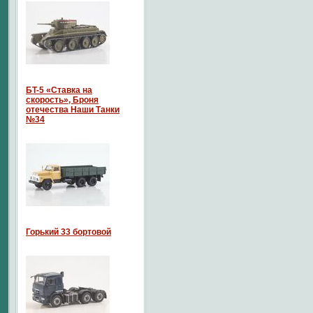
БT-5 «Ставка на
скорость», Броня
отечества Наши Танки
№34
Горький 33 бортовой