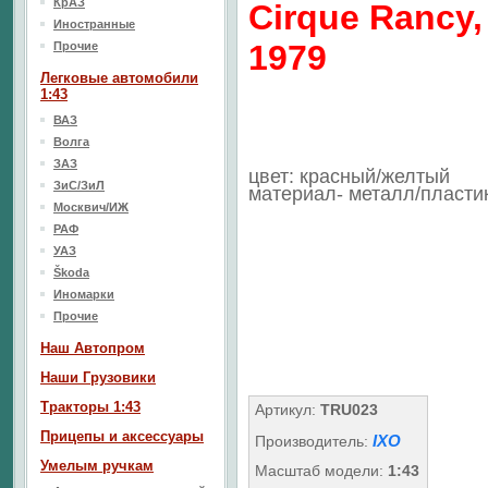
КрАЗ
Cirque Rancy,
Иностранные
1979
Прочие
Легковые автомобили
1:43
ВАЗ
Волга
ЗАЗ
цвет: красный/желтый
ЗиС/ЗиЛ
материал- металл/пласти
Москвич/ИЖ
РАФ
УАЗ
Škoda
Иномарки
Прочие
Наш Aвтопром
Наши Грузовики
Тракторы 1:43
Артикул:
TRU023
Прицепы и аксессуары
IXO
Производитель:
Умелым ручкам
Масштаб модели:
1:43