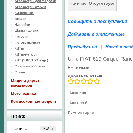
Аксессуары для моделей
Наличие:
Отсутствует
Аксессуары от AVD
'Стекляшки'
Декали
Сообщить о поступлении
Наклейки
Шины и диски
Добавить в отложенные
Фигурки
Фототравление
Предыдущий
Назад в раз
|
КИТы
КИТы-металл
Unic FIAT 619 Cirque Ran
КИТ (1:87, 1:72 и др.)
Стеллажи и боксы
Нет отзывов.
Разное
Добавить отзыв
Модели других
масштабов
МотоТехника
Комиссионные модели
Поиск