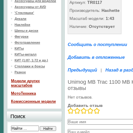
Аксессуары для моделей
Артикул:
TR0117
Аксессуары от AVD
Производитель:
Hachette
'Стекляшки'
Масштаб модели:
1:43
Декали
Наклейки
Наличие:
Отсутствует
Шины и диски
Фигурки
Фототравление
Сообщить о поступлении
КИТы
КИТы-металл
Добавить в отложенные
КИТ (1:87, 1:72 и др.)
Стеллажи и боксы
Предыдущий
Назад в раз
|
Разное
Модели других
Unimog MB Trac 1100 MB
масштабов
отзывы
МотоТехника
Нет отзывов.
Комиссионные модели
Добавить отзыв
Поиск