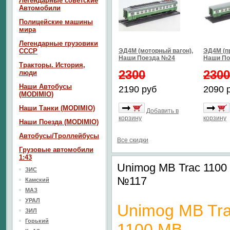
Легендарные советские
Автомобили
Полицейские машины
мира
Легендарные грузовики
СССР
ЭД4М (моторный вагон),
ЭД4М (пр
Наши Поезда №24
Наши По
Тракторы. История,
2300
2300
люди
Наши Автобусы
2190 руб
2090 
(MODIMIO)
Наши Танки (MODIMIO)
Добавить в
корзину
корзину
Наши Поезда (MODIMIO)
Автобусы/Троллейбусы
Все скидки
Грузовые автомобили
1:43
Unimog MB Trac 1100
ЗИС
№117
Камский
МАЗ
УРАЛ
Unimog MB Tr
ЗИЛ
Горький
1100 MB