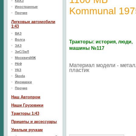
КрАЗ
Иностранные
Kommunal 197
Прочие
Легковые автомобили
1:43
ВАЗ
Волга
Тракторы: история, люди,
ЗАЗ
машины №117
ЗиС/ЗиЛ
Москвич/ИЖ
РАФ
Материал модели - метал
пластик
УАЗ
Škoda
Иномарки
Прочие
Наш Aвтопром
Наши Грузовики
Тракторы 1:43
Прицепы и аксессуары
Умелым ручкам