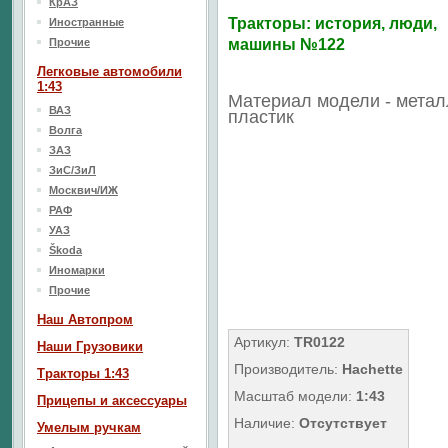
КрАЗ
Тракторы: история, люди,
Иностранные
Прочие
машины №122
Легковые автомобили
1:43
Материал модели - метал
ВАЗ
пластик
Волга
ЗАЗ
ЗиС/ЗиЛ
Москвич/ИЖ
РАФ
УАЗ
Škoda
Иномарки
Прочие
Наш Aвтопром
Артикул:
TR0122
Наши Грузовики
Производитель:
Hachette
Тракторы 1:43
Масштаб модели:
1:43
Прицепы и аксессуары
Наличие:
Отсутствует
Умелым ручкам