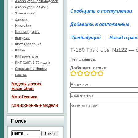
Аксессуары для моделей
Аксессуары от AVD
Сообщить о поступлении
'Стекляшки'
Декали
Добавить в отложенные
Наклейки
Шины и диски
Предыдущий
Назад в раз
|
Фигурки
Фототравление
Т-150 Тракторы №122 — 
КИТы
КИТы-металл
Нет отзывов.
КИТ (1:87, 1:72 и др.)
Добавить отзыв
Стеллажи и боксы
Разное
Модели других
масштабов
МотоТехника
Комиссионные модели
Поиск