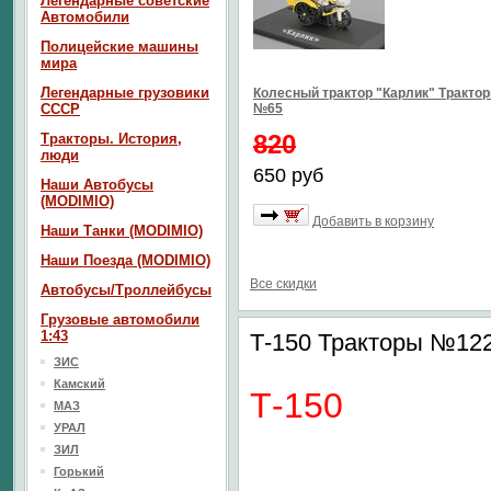
Легендарные советские
Автомобили
Полицейские машины
мира
Легендарные грузовики
Колесный трактор "Карлик" Тракто
СССР
№65
820
Тракторы. История,
люди
650 руб
Наши Автобусы
(MODIMIO)
Добавить в корзину
Наши Танки (MODIMIO)
Наши Поезда (MODIMIO)
Все скидки
Автобусы/Троллейбусы
Грузовые автомобили
1:43
Т-150 Тракторы №12
ЗИС
Камский
Т-150
МАЗ
УРАЛ
ЗИЛ
Горький