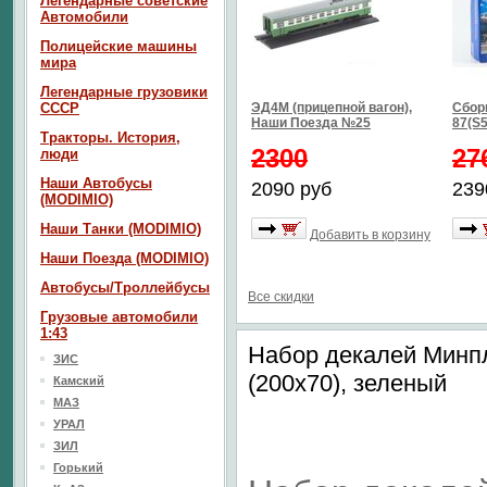
Легендарные советские
Автомобили
Полицейские машины
мира
Легендарные грузовики
СССР
ЭД4М (прицепной вагон),
Сбор
Наши Поезда №25
87(S5
Тракторы. История,
2300
27
люди
Наши Автобусы
2090 руб
239
(MODIMIO)
Наши Танки (MODIMIO)
Добавить в корзину
Наши Поезда (MODIMIO)
Автобусы/Троллейбусы
Все скидки
Грузовые автомобили
1:43
Набор декалей Минп
ЗИС
(200х70), зеленый
Камский
МАЗ
УРАЛ
ЗИЛ
Горький