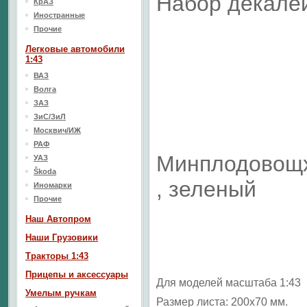
Набор декале
КрАЗ
Иностранные
Прочие
Легковые автомобили
1:43
ВАЗ
Волга
ЗАЗ
ЗиС/ЗиЛ
Москвич/ИЖ
РАФ
Минплодовощх
УАЗ
Škoda
, зеленый
Иномарки
Прочие
Наш Aвтопром
Наши Грузовики
Тракторы 1:43
Прицепы и аксессуары
Для моделей масштаба 1:43
Умелым ручкам
Размер листа: 200х70 мм.