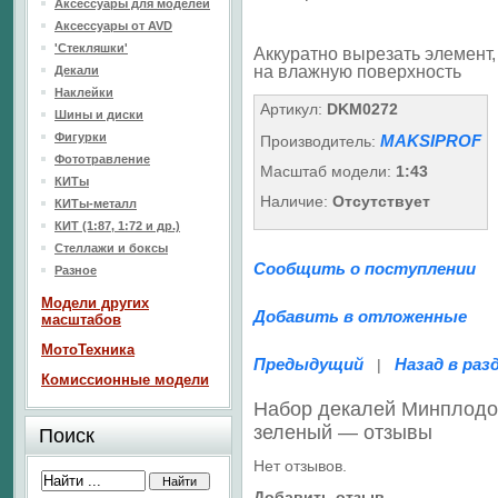
Аксессуары для моделей
Аксессуары от AVD
'Стекляшки'
Аккуратно вырезать элемент, 
на влажную поверхность
Декали
Наклейки
Артикул:
DKM0272
Шины и диски
Фигурки
MAKSIPROF
Производитель:
Фототравление
Масштаб модели:
1:43
КИТы
Наличие:
Отсутствует
КИТы-металл
КИТ (1:87, 1:72 и др.)
Стеллажи и боксы
Сообщить о поступлении
Разное
Модели других
Добавить в отложенные
масштабов
МотоТехника
Предыдущий
Назад в раз
|
Комиссионные модели
Набор декалей Минплодов
зеленый — отзывы
Поиск
Нет отзывов.
Добавить отзыв