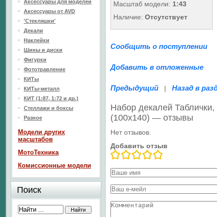
Аксессуары для моделей
Масштаб модели:
1:43
Аксессуары от AVD
Наличие:
Отсутствует
'Стекляшки'
Декали
Наклейки
Сообщить о поступлении
Шины и диски
Фигурки
Добавить в отложенные
Фототравление
КИТы
Предыдущий
Назад в раз
|
КИТы-металл
КИТ (1:87, 1:72 и др.)
Набор декалей Таблички, 
Стеллажи и боксы
(100х140) — отзывы
Разное
Модели других
Нет отзывов.
масштабов
Добавить отзыв
МотоТехника
Комиссионные модели
Поиск