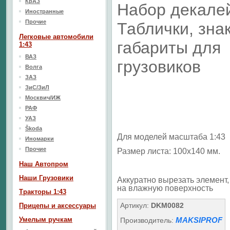
КрАЗ
Набор декале
Иностранные
Прочие
Таблички, знак
Легковые автомобили
габариты для
1:43
ВАЗ
грузовиков
Волга
ЗАЗ
ЗиС/ЗиЛ
Москвич/ИЖ
РАФ
УАЗ
Škoda
Для моделей масштаба 1:43
Иномарки
Прочие
Размер листа: 100х140 мм.
Наш Aвтопром
Наши Грузовики
Аккуратно вырезать элемент, 
на влажную поверхность
Тракторы 1:43
Артикул:
DKM0082
Прицепы и аксессуары
Умелым ручкам
MAKSIPROF
Производитель: