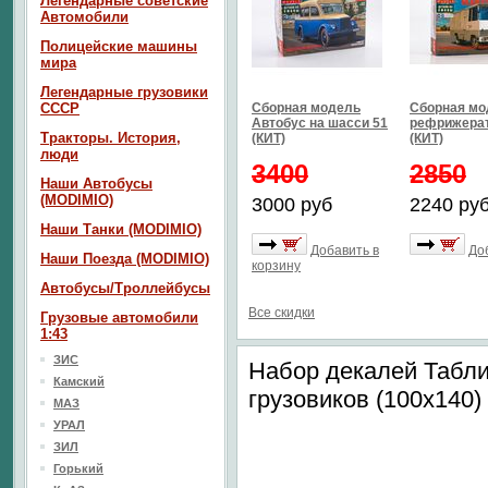
Легендарные советские
Автомобили
Полицейские машины
мира
Легендарные грузовики
СССР
Сборная модель
Сборная мо
Автобус на шасси 51
рефрижерат
Тракторы. История,
(КИТ)
(КИТ)
люди
3400
2850
Наши Автобусы
(MODIMIO)
3000 руб
2240 ру
Наши Танки (MODIMIO)
Добавить в
До
Наши Поезда (MODIMIO)
корзину
Автобусы/Троллейбусы
Все скидки
Грузовые автомобили
1:43
ЗИС
Набор декалей Таблич
Камский
грузовиков (100х140)
МАЗ
УРАЛ
ЗИЛ
Горький