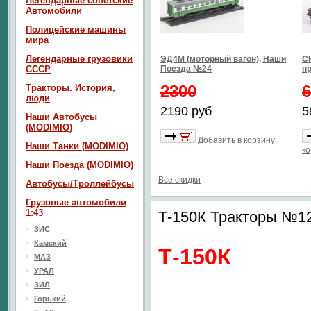
Легендарные советские
Автомобили
Полицейские машины
мира
Легендарные грузовики
ЭД4М (моторный вагон), Наши
СК
СССР
Поезда №24
п
2300
6
Тракторы. История,
люди
2190 руб
5
Наши Автобусы
(MODIMIO)
Добавить в корзину
Наши Танки (MODIMIO)
ко
Наши Поезда (MODIMIO)
Все скидки
Автобусы/Троллейбусы
Грузовые автомобили
1:43
Т-150К Тракторы №1
ЗИС
Камский
Т-150К
МАЗ
УРАЛ
ЗИЛ
Горький