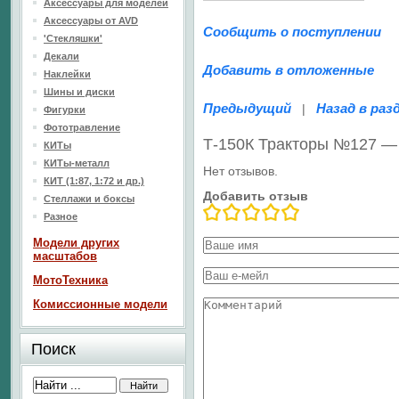
Аксессуары для моделей
Аксессуары от AVD
Сообщить о поступлении
'Стекляшки'
Декали
Добавить в отложенные
Наклейки
Шины и диски
Предыдущий
Назад в раз
|
Фигурки
Фототравление
Т-150К Тракторы №127 —
КИТы
КИТы-металл
Нет отзывов.
КИТ (1:87, 1:72 и др.)
Добавить отзыв
Стеллажи и боксы
Разное
Модели других
масштабов
МотоТехника
Комиссионные модели
Поиск