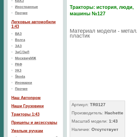
КрАЗ
Тракторы: история, люди,
Иностранные
Прочие
машины №127
Легковые автомобили
1:43
Материал модели - метал
ВАЗ
пластик
Волга
ЗАЗ
ЗиС/ЗиЛ
Москвич/ИЖ
РАФ
УАЗ
Škoda
Иномарки
Прочие
Наш Aвтопром
Артикул:
TR0127
Наши Грузовики
Производитель:
Hachette
Тракторы 1:43
Масштаб модели:
1:43
Прицепы и аксессуары
Наличие:
Отсутствует
Умелым ручкам