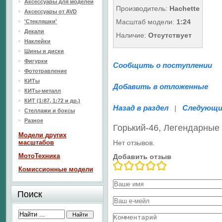
Аксессуары для моделей
Производитель:
Hachette
Аксессуары от AVD
Масштаб модели:
1:24
'Стекляшки'
Декали
Наличие:
Отсутствует
Наклейки
Шины и диски
Фигурки
Сообщить о поступлении
Фототравление
КИТы
Добавить в отложенные
КИТы-металл
КИТ (1:87, 1:72 и др.)
Назад в раздел
Следующи
|
Стеллажи и боксы
Разное
Горький-46, Легендарны
Модели других
масштабов
Нет отзывов.
МотоТехника
Добавить отзыв
Комиссионные модели
Поиск