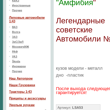
"Амфибия
"
КрАЗ
Иностранные
Прочие
Легковые автомобили
Легендарные
1:43
советские
ВАЗ
Волга
Автомобили 
ЗАЗ
ЗиС/ЗиЛ
Москвич/ИЖ
РАФ
УАЗ
Škoda
Иномарки
кузов модели - металл
Прочие
дно
-пластик
Наш Aвтопром
Наши Грузовики
После выхода следующег
Тракторы 1:43
гарантируется!
Прицепы и аксессуары
Умелым ручкам
Артикул:
LSA53