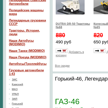
Легендарные советские
Автомобили
Полицейские машины
мира
Легендарные грузовики
СССР
DUTRA DR-50 Тракторы
Колесный 
№68
№65
Тракторы. История,
880
820
люди
Наши Автобусы
490 руб
650 ру
(MODIMIO)
Наши Танки (MODIMIO)
Добавить в
корзину
Наши Поезда (MODIMIO)
Автобусы/Троллейбусы
Все скидки
Грузовые автомобили
1:43
Горький-46, Легенд
ЗИС
Камский
МАЗ
УРАЛ
ГАЗ-46
ЗИЛ
Горький