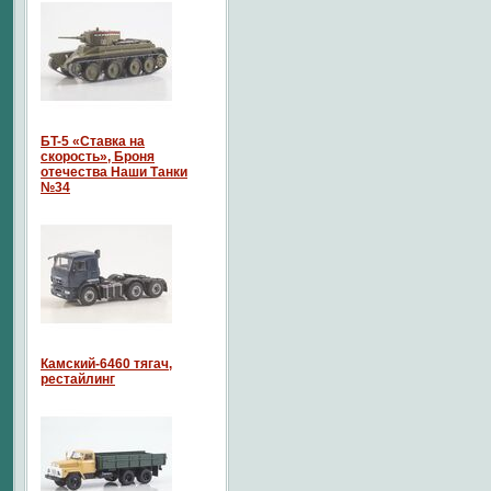
БT-5 «Ставка на
скорость», Броня
отечества Наши Танки
№34
Камский-6460 тягач,
рестайлинг