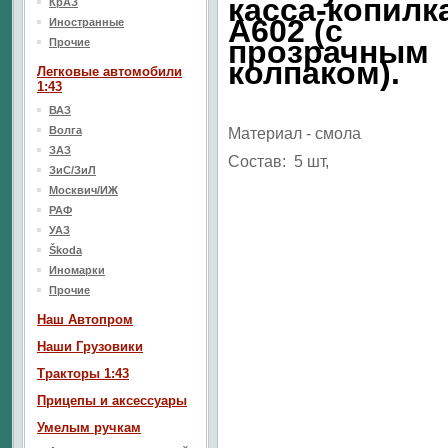
касса-копилк
КрАЗ
А602 (с
Иностранные
прозрачным
Прочие
колпаком).
Легковые автомобили
1:43
ВАЗ
Волга
Материал - смола
ЗАЗ
Состав: 5 шт,
ЗиС/ЗиЛ
Москвич/ИЖ
РАФ
УАЗ
Škoda
Иномарки
Прочие
Наш Aвтопром
Наши Грузовики
Тракторы 1:43
Прицепы и аксессуары
Умелым ручкам