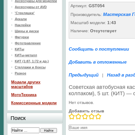
Аксессуары для моделей
Артикул:
GST054
Аксессуары от AVD
'Стекляшки'
Мастерская Г
Производитель:
Декали
Масштаб модели:
1:43
Наклейки
Наличие:
Отсутствует
Шины и диски
Фигурки
Фототравление
Сообщить о поступлении
КИТы
КИТы-металл
КИТ (1:87, 1:72 и др.)
Добавить в отложенные
Стеллажи и боксы
Разное
Предыдущий
Назад в раз
|
Модели других
Советская автобусная ка
масштабов
колпаком), 5 шт. (КИТ) —
МотоТехника
Нет отзывов.
Комиссионные модели
Добавить отзыв
Поиск