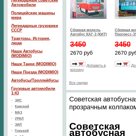
Легендарные советские
Автомобили
Полицейские машины
мира
Легендарные грузовики
СССР
Сборная модель
Сборная мо
Автобус КАГ-3 (КИТ)
Прогресс-35
Тракторы. История,
3450
3450
люди
Наши Автобусы
2670 руб
2670 ру
(MODIMIO)
Наши Танки (MODIMIO)
Добавить в
До
корзину
Наши Поезда (MODIMIO)
Автобусы/Троллейбусы
Все скидки
Грузовые автомобили
1:43
Советская автобусная
ЗИС
прозрачным колпаком)
Камский
МАЗ
УРАЛ
Советская
ЗИЛ
автобусная
Горький