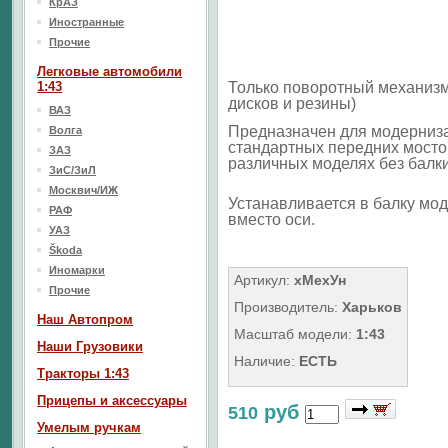
КрАЗ
Иностранные
Прочие
Легковые автомобили
1:43
Только поворотный механизм
дисков и резины)
ВАЗ
Предназначен для модерниз
Волга
стандартных передних мосто
ЗАЗ
различных моделях без балки
ЗиС/ЗиЛ
Москвич/ИЖ
Устанавливается в балку мо
РАФ
вместо оси.
УАЗ
Škoda
Иномарки
Артикул:
xМехУн
Прочие
Производитель:
Харьков
Наш Aвтопром
Масштаб модели:
1:43
Наши Грузовики
Наличие:
ЕСТЬ
Тракторы 1:43
Прицепы и аксессуары
руб
510
Умелым ручкам