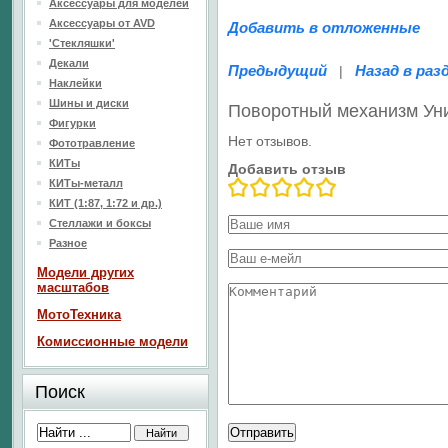
Аксессуары для моделей
Аксессуары от AVD
Добавить в отложенные
'Стекляшки'
Декали
Предыдущий
Назад в раз
|
Наклейки
Шины и диски
Поворотный механизм Ун
Фигурки
Нет отзывов.
Фототравление
КИТы
Добавить отзыв
КИТы-металл
КИТ (1:87, 1:72 и др.)
Стеллажи и боксы
Разное
Модели других
масштабов
МотоТехника
Комиссионные модели
Поиск