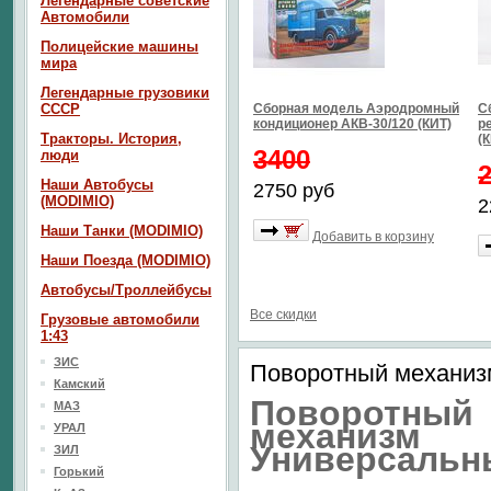
Легендарные советские
Автомобили
Полицейские машины
мира
Легендарные грузовики
СССР
Сборная модель Аэродромный
С
кондиционер АКВ-30/120 (КИТ)
р
Тракторы. История,
(
3400
люди
Наши Автобусы
2750 руб
(MODIMIO)
2
Наши Танки (MODIMIO)
Добавить в корзину
Наши Поезда (MODIMIO)
Автобусы/Троллейбусы
Все скидки
Грузовые автомобили
1:43
ЗИС
Поворотный механиз
Камский
Поворотный
МАЗ
механизм
УРАЛ
Универсальн
ЗИЛ
Горький