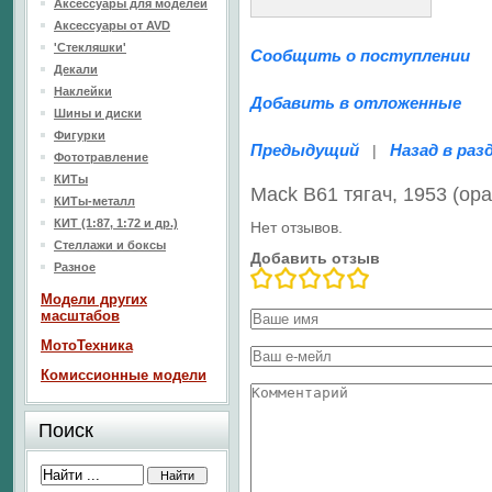
Аксессуары для моделей
Аксессуары от AVD
'Стекляшки'
Сообщить о поступлении
Декали
Наклейки
Добавить в отложенные
Шины и диски
Фигурки
Предыдущий
Назад в раз
|
Фототравление
КИТы
Mack B61 тягач, 1953 (о
КИТы-металл
КИТ (1:87, 1:72 и др.)
Нет отзывов.
Стеллажи и боксы
Добавить отзыв
Разное
Модели других
масштабов
МотоТехника
Комиссионные модели
Поиск