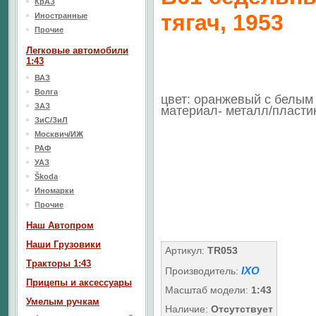
КрАЗ
тягач, 1953
Иностранные
Прочие
Легковые автомобили
1:43
ВАЗ
Волга
цвет: оранжевый с белым
ЗАЗ
материал- металл/пласти
ЗиС/ЗиЛ
Москвич/ИЖ
РАФ
УАЗ
Škoda
Иномарки
Прочие
Наш Aвтопром
Наши Грузовики
Артикул:
TR053
Тракторы 1:43
IXO
Производитель:
Прицепы и аксессуары
Масштаб модели:
1:43
Умелым ручкам
Наличие:
Отсутствует