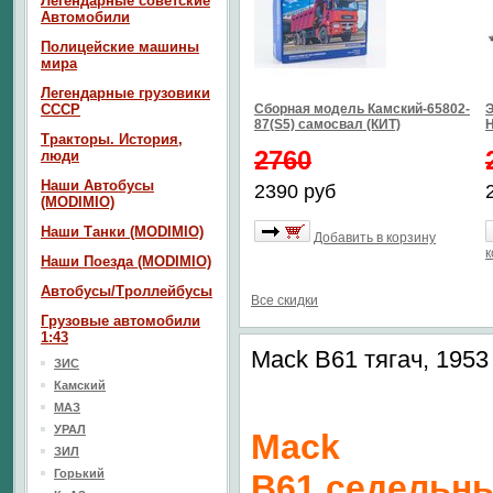
Легендарные советские
Автомобили
Полицейские машины
мира
Легендарные грузовики
СССР
Сборная модель Камский-65802-
Э
87(S5) самосвал (КИТ)
Тракторы. История,
2760
люди
Наши Автобусы
2390 руб
(MODIMIO)
Наши Танки (MODIMIO)
Добавить в корзину
к
Наши Поезда (MODIMIO)
Автобусы/Троллейбусы
Все скидки
Грузовые автомобили
1:43
Mack B61 тягач, 1953
ЗИС
Камский
МАЗ
УРАЛ
Mack
ЗИЛ
Горький
B61 седельн