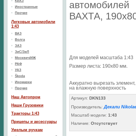
КрАЗ
автомобилей
Иностранные
ВАХТА, 190х8
Прочие
Легковые автомобили
1:43
ВАЗ
Волга
ЗАЗ
ЗиС/ЗиЛ
Для моделей масштаба 1:43
Москвич/ИЖ
РАФ
Размер листа: 190х80 мм.
УАЗ
Škoda
Иномарки
Аккуратно вырезать элемент, 
на влажную поверхность
Прочие
Наш Aвтопром
Артикул:
DKN133
Наши Грузовики
Декали Nikola
Производитель:
Тракторы 1:43
Масштаб модели:
1:43
Прицепы и аксессуары
Наличие:
Отсутствует
Умелым ручкам