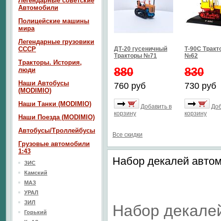
Легендарные советские
Автомобили
Полицейские машины
мира
Легендарные грузовики
СССР
ДТ-20 гусеничный
Т-90С Тракт
Тракторы №71
№62
Тракторы. История,
880
830
люди
Наши Автобусы
760 руб
730 руб
(MODIMIO)
Наши Танки (MODIMIO)
Добавить в
Доб
корзину
корзину
Наши Поезда (MODIMIO)
Автобусы/Троллейбусы
Все скидки
Грузовые автомобили
1:43
Набор декалей авто
ЗИС
Камский
МАЗ
УРАЛ
ЗИЛ
Набор декале
Горький