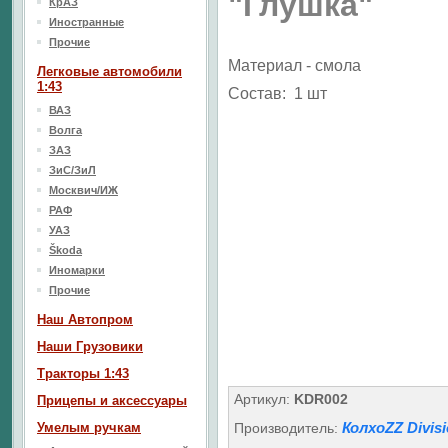
"Глушка"
КрАЗ
Иностранные
Прочие
Материал - смола
Легковые автомобили
1:43
Состав: 1 шт
ВАЗ
Волга
ЗАЗ
ЗиС/ЗиЛ
Москвич/ИЖ
РАФ
УАЗ
Škoda
Иномарки
Прочие
Наш Aвтопром
Наши Грузовики
Тракторы 1:43
Артикул:
KDR002
Прицепы и аксессуары
КолхоZZ Divis
Умелым ручкам
Производитель: