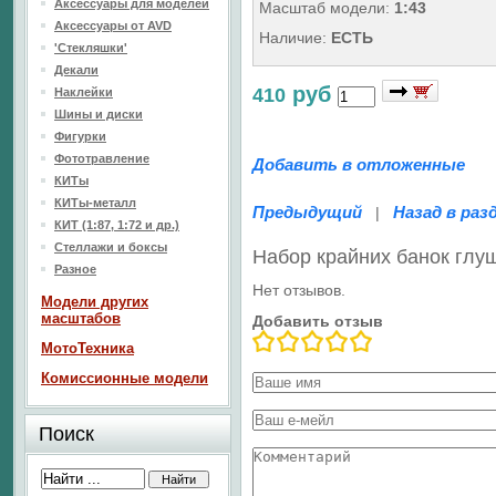
Аксессуары для моделей
Масштаб модели:
1:43
Аксессуары от AVD
Наличие:
ЕСТЬ
'Стекляшки'
Декали
руб
410
Наклейки
Шины и диски
Фигурки
Фототравление
Добавить в отложенные
КИТы
КИТы-металл
Предыдущий
Назад в раз
|
КИТ (1:87, 1:72 и др.)
Стеллажи и боксы
Набор крайних банок глу
Разное
Нет отзывов.
Модели других
масштабов
Добавить отзыв
МотоТехника
Комиссионные модели
Поиск