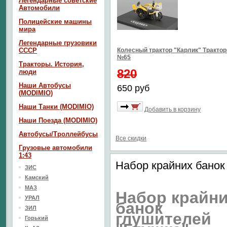
Легендарные советские
Автомобили
Полицейские машины
мира
Легендарные грузовики
СССР
Колесный трактор "Карлик" Тракто
№65
Тракторы. История,
820
люди
Наши Автобусы
650 руб
(MODIMIO)
Наши Танки (MODIMIO)
Добавить в корзину
Наши Поезда (MODIMIO)
Автобусы/Троллейбусы
Все скидки
Грузовые автомобили
1:43
Набор крайних банок
ЗИС
Камский
МАЗ
Набор крайн
УРАЛ
банок
ЗИЛ
глушителей
Горький