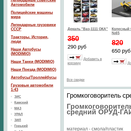
Легендарные советские
Автомобили
Полицейские машины
мира
Легендарные грузовики
СССР
Декаль "Ваз-1111 ОКА"
Колесный 
№65
350
Тракторы. История,
820
люди
290 руб
Наши Автобусы
650 руб
(MODIMIO)
Добавить в
Наши Танки (MODIMIO)
корзину
Д
Наши Поезда (MODIMIO)
Автобусы/Троллейбусы
Все скидки
Грузовые автомобили
1:43
Громкоговоритель ср
ЗИС
Камский
Громкоговорител
МАЗ
средний ОРУД-ГА
УРАЛ
ЗИЛ
Горький
материал - смола/пластик