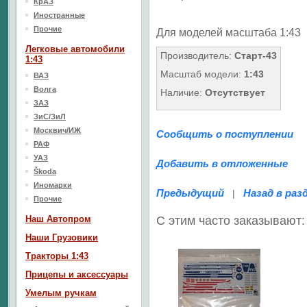
КрАЗ
Иностранные
Прочие
Для моделей масштаба 1:43
Легковые автомобили
Производитель:
Старт-43
1:43
Масштаб модели:
1:43
ВАЗ
Волга
Наличие:
Отсутствует
ЗАЗ
ЗиС/ЗиЛ
Москвич/ИЖ
Сообщить о поступлении
РАФ
УАЗ
Добавить в отложенные
Škoda
Иномарки
Предыдущий
Назад в раз
|
Прочие
Наш Aвтопром
С этим часто заказывают:
Наши Грузовики
Тракторы 1:43
Прицепы и аксессуары
Умелым ручкам