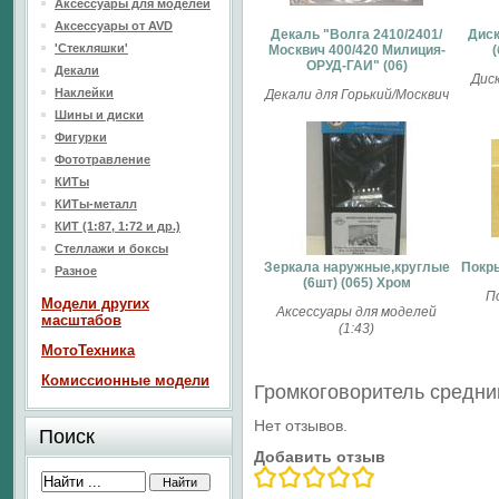
Аксессуары для моделей
Аксессуары от AVD
Декаль "Волга 2410/2401/
Диск
'Стекляшки'
Москвич 400/420 Милиция-
(
ОРУД-ГАИ" (06)
Декали
Диск
Наклейки
Декали для Горький/Москвич
Шины и диски
Фигурки
Фототравление
КИТы
КИТы-металл
КИТ (1:87, 1:72 и др.)
Стеллажи и боксы
Зеркала наружные,круглые
Покры
Разное
(6шт) (065) Хром
П
Модели других
Аксессуары для моделей
масштабов
(1:43)
МотоТехника
Комиссионные модели
Громкоговоритель средни
Нет отзывов.
Поиск
Добавить отзыв