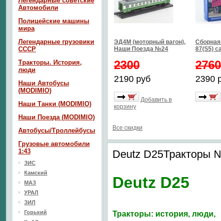
Легендарные советские
Автомобили
Полицейские машины
мира
Легендарные грузовики
ЭД4М (моторный вагон),
Сборная
СССР
Наши Поезда №24
87(S5) с
2300
2760
Тракторы. История,
люди
2190 руб
2390 
Наши Автобусы
(MODIMIO)
Добавить в
Наши Танки (MODIMIO)
корзину
Наши Поезда (MODIMIO)
Все скидки
Автобусы/Троллейбусы
Грузовые автомобили
1:43
Deutz D25Тракторы 
ЗИС
Камский
Deutz D25
МАЗ
УРАЛ
ЗИЛ
Горький
Тракторы: история, люди,