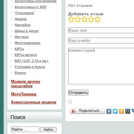
Аксессуары для моделей
Нет отзывов.
Аксессуары от AVD
'Стекляшки'
Добавить отзыв
Декали
Наклейки
Шины и диски
Фигурки
Фототравление
КИТы
КИТы-металл
КИТ (1:87, 1:72 и др.)
Стеллажи и боксы
Разное
Модели других
масштабов
МотоТехника
Комиссионные модели
Поделиться…
Поиск