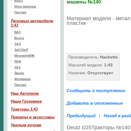
КрАЗ
машины №140
Иностранные
Прочие
Материал модели - метал
Легковые автомобили
пластик
1:43
ВАЗ
Волга
ЗАЗ
ЗиС/ЗиЛ
Москвич/ИЖ
Производитель:
Hachette
РАФ
Масштаб модели:
1:43
УАЗ
Наличие:
Отсутствует
Škoda
Иномарки
Прочие
Сообщить о поступлении
Наш Aвтопром
Наши Грузовики
Добавить в отложенные
Тракторы 1:43
Предыдущий
Назад в раз
|
Прицепы и аксессуары
Умелым ручкам
Deutz D25Тракторы №140