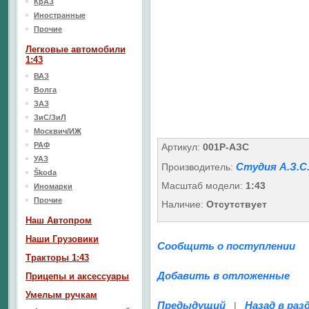
КрАЗ
Иностранные
Прочие
Легковые автомобили
1:43
ВАЗ
Волга
ЗАЗ
ЗиС/ЗиЛ
Москвич/ИЖ
РАФ
Артикул:
001Р-АЗС
УАЗ
Студия А.З.С
Производитель:
Škoda
Масштаб модели:
1:43
Иномарки
Прочие
Наличие:
Отсутствует
Наш Aвтопром
Наши Грузовики
Сообщить о поступлении
Тракторы 1:43
Добавить в отложенные
Прицепы и аксессуары
Умелым ручкам
Предыдущий
Назад в раз
|