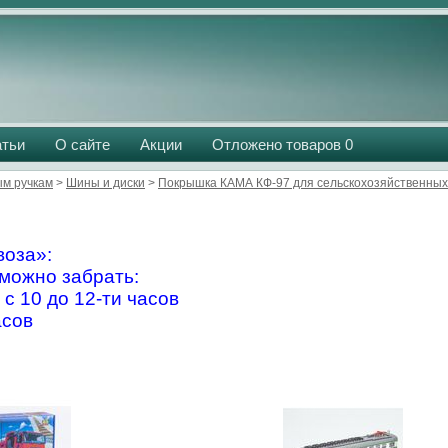
атьи
О сайте
Акции
Отложено товаров
0
м ручкам
>
Шины и диски
>
Покрышка КАМА КФ-97 для сельскохозяйственных
оза»:
можно забрать:
 с 10 до 12-ти часов
асов