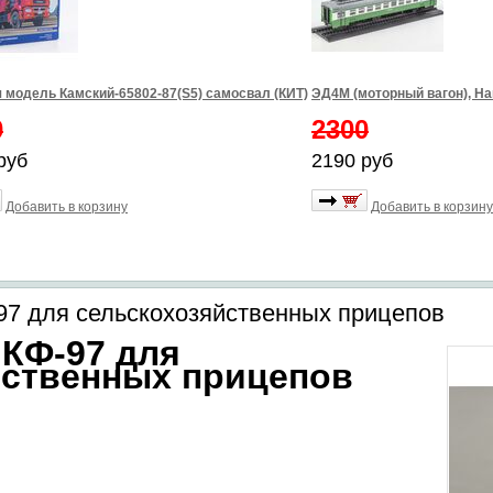
 модель Камский-65802-87(S5) самосвал (КИТ)
ЭД4М (моторный вагон), Н
0
2300
руб
2190 руб
Добавить в корзину
Добавить в корзину
7 для сельскохозяйственных прицепов
КФ-97 для
йственных прицепов