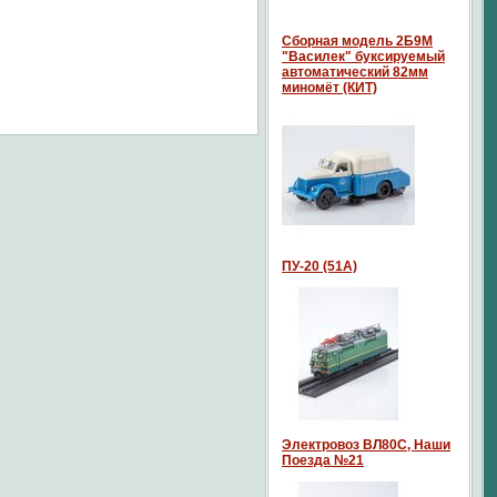
Сборная модель 2Б9М
"Василек" буксируемый
автоматический 82мм
миномёт (КИТ)
ПУ-20 (51А)
Электровоз ВЛ80С, Наши
Поезда №21