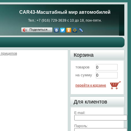
CAR43-Масштабный мир автомобилей
Тел.: +7 (916) 729-3639 с 10 до 18, пон-пятн.
Поделиться…
 прицепов
Корзина
товаров
на сумму
перейти к корзине
Для клиентов
E-mail:
Пароль: