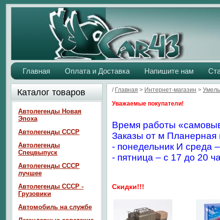
Главная
Оплата и Доставка
Напишите нам
Ст
/
Главная
>
Интернет-магазин
>
Умелы
Каталог товаров
Уважаемые покупатели!
Автолегенды Новая
Эпоха
Время работы «самовыв
Автолегенды СССР
Заказы от м Планерная 
Автолегенды
- понедельник И среда –
Спецвыпуск
- пятница – с 17 до 20 ч
Автолегенды СССР
лучшее
Автолегенды СССР -
Скидки!!!
Грузовики
Автомобиль на службе