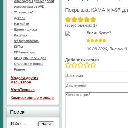
Аксессуары для моделей
Аксессуары от AVD
Покрышка КАМА КФ-97 дл
'Стекляшки'
Декали
Наклейки
(всего оценок:
1
)
Шины и диски
Диски будут?
Фигурки
Фототравление
КИТы
06.08.2020
,
Виталий
КИТы-металл
КИТ (1:87, 1:72 и др.)
Добавить отзыв
Стеллажи и боксы
Разное
Модели других
масштабов
МотоТехника
Комиссионные модели
Поиск