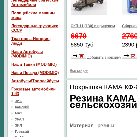
Легендарные советские
Автомобили
Полицейские машины
мира
Легендарные грузовики
СКП-11 (130) с прицепом
Сборная
СССР
6670
276
Тракторы. История,
люди
5850 руб
2390 
Наши Автобусы
(MODIMIO)
Добавить в корзину
Наши Танки (MODIMIO)
Все скидки
Наши Поезда (MODIMIO)
Автобусы/Троллейбусы
Покрышка КАМА КФ-9
Грузовые автомобили
1:43
Резина КАМА 
ЗИС
сельскохозя
Камский
МАЗ
УРАЛ
Материал
-
резины
ЗИЛ
Горький