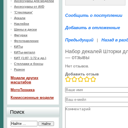
Аксессуары для моделей
Аксессуары от AVD
'Стекляшки'
Сообщить о поступлении
Декали
Наклейки
Добавить в отложенные
Шины и диски
Фигурки
Предыдущий
Назад в раз
|
Фототравление
КИТы
Набор декалей Шторки дл
КИТы-металл
— отзывы
КИТ (1:87, 1:72 и др.)
Стеллажи и боксы
Нет отзывов.
Разное
Добавить отзыв
Модели других
масштабов
МотоТехника
Комиссионные модели
Поиск