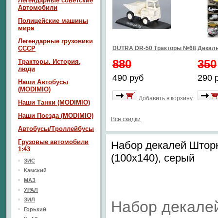
Легендарные советские
Автомобили
Полицейские машины
мира
Легендарные грузовики
СССР
DUTRA DR-50 Тракторы №68
Декаль
880
350
Тракторы. История,
люди
490 руб
290 
Наши Автобусы
(MODIMIO)
Добавить в корзину
Наши Танки (MODIMIO)
Наши Поезда (MODIMIO)
Все скидки
Автобусы/Троллейбусы
Грузовые автомобили
Набор декалей Штор
1:43
(100х140), серый
ЗИС
Камский
МАЗ
УРАЛ
ЗИЛ
Набор декале
Горький