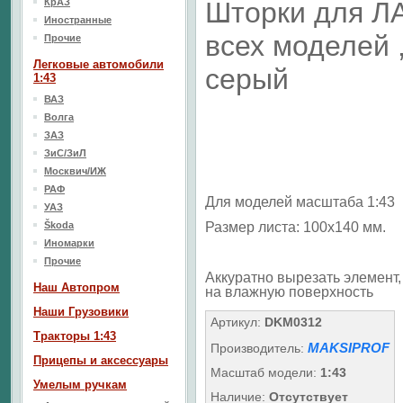
КрАЗ
Шторки для Л
Иностранные
всех моделей 
Прочие
Легковые автомобили
серый
1:43
ВАЗ
Волга
ЗАЗ
ЗиС/ЗиЛ
Москвич/ИЖ
РАФ
Для моделей масштаба 1:43
УАЗ
Škoda
Размер листа: 100х140 мм.
Иномарки
Прочие
Аккуратно вырезать элемент, 
Наш Aвтопром
на влажную поверхность
Наши Грузовики
Артикул:
DKM0312
Тракторы 1:43
MAKSIPROF
Производитель:
Прицепы и аксессуары
Масштаб модели:
1:43
Умелым ручкам
Наличие:
Отсутствует