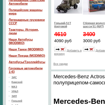
Легендарные советские
Автомобили
Полицейские машины
мира
Легендарные грузовики
СССР
Горький-51Т
Сборная модел
бортовой
шасси 51 (КИТ)
Тракторы. История,
4610
3400
люди
Наши Автобусы
4090 руб
3000 руб
(MODIMIO)
Наши Танки (MODIMIO)
Добавить в
Добави
корзину
Наши Поезда (MODIMIO)
Автобусы/Троллейбусы
Все скидки
Грузовые автомобили
1:43
Mercedes-Benz Actros
ЗИС
полуприцепом-само
Камский
МАЗ
УРАЛ
ЗИЛ
Mercedes-Ben
Горький