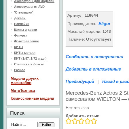
Аксессуары для моделей
Аксессуары от AVD
'Стекляшки'
Артикул:
116644
Декали
Eligor
Производитель:
Наклейки
Шины и диски
Масштаб модели:
1:43
Фигурки
Наличие:
Отсутствует
Фототравление
КИТы
КИТы-металл
Сообщить о поступлении
КИТ (1:87, 1:72 и др.)
Стеллажи и боксы
Добавить в отложенные
Разное
Модели других
Предыдущий
Назад в раз
|
масштабов
МотоТехника
Mercedes-Benz Actros 2 S
Комиссионные модели
самосвалом WIELTON — 
Нет отзывов.
Поиск
Добавить отзыв