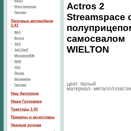
КрАЗ
Actros 2
Иностранные
Прочие
Streamspace 
Легковые автомобили
полуприцепо
1:43
ВАЗ
самосвалом
Волга
ЗАЗ
WIELTON
ЗиС/ЗиЛ
Москвич/ИЖ
РАФ
УАЗ
Škoda
Иномарки
цвет: белый
Прочие
материал- металл/пласти
Наш Aвтопром
Наши Грузовики
Тракторы 1:43
Прицепы и аксессуары
Умелым ручкам