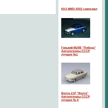
КАЗ-ММЗ-4502 самосвал
Горький-М20В "Победа"
Автолегенды СССР
лучшее №1
Волга-21P "Волга"
Автолегенды СССР
лучшее № 9