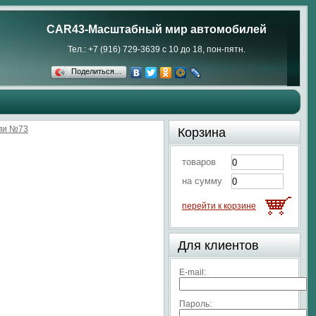
CAR43-Масштабный мир автомобилей
Тел.: +7 (916) 729-3639 с 10 до 18, пон-пятн.
Поделиться…
или №73
Корзина
товаров
на сумму
перейти к корзине
Для клиентов
E-mail:
Пароль: