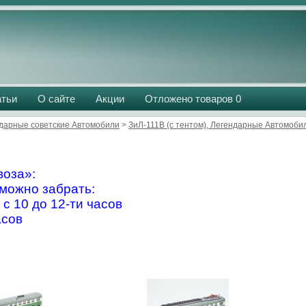
атьи
О сайте
Акции
Отложено товаров
0
дарные советские Автомобили
>
ЗиЛ-111В (с тентом), Легендарные Автомоб
оза»:
можно забрать:
 с 10 до 12-ти часов
асов