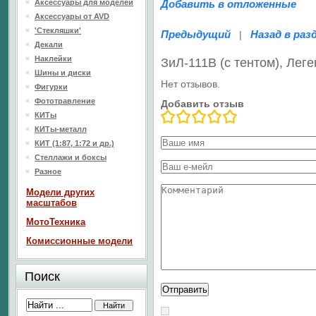
Аксессуары для моделей
Добавить в отложенные
Аксессуары от AVD
'Стекляшки'
Предыдущий
Назад в раз
|
Декали
Наклейки
ЗиЛ-111В (с тентом), Ле
Шины и диски
Нет отзывов.
Фигурки
Фототравление
Добавить отзыв
КИТы
КИТы-металл
КИТ (1:87, 1:72 и др.)
Стеллажи и боксы
Разное
Модели других
масштабов
МотоТехника
Комиссионные модели
Поиск