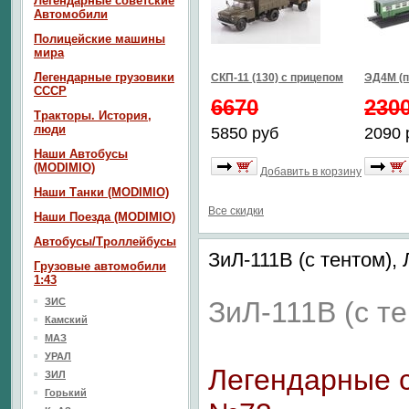
Легендарные советские
Автомобили
Полицейские машины
мира
Легендарные грузовики
СКП-11 (130) с прицепом
ЭД4М (п
СССР
6670
230
Тракторы. История,
люди
5850 руб
2090 
Наши Автобусы
(MODIMIO)
Добавить в корзину
Наши Танки (MODIMIO)
Все скидки
Наши Поезда (MODIMIO)
Автобусы/Троллейбусы
ЗиЛ-111В (с тентом)
Грузовые автомобили
1:43
ЗИС
ЗиЛ-111В (с т
Камский
МАЗ
УРАЛ
Легендарные 
ЗИЛ
Горький