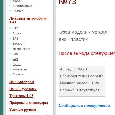
№73
КрАЗ
Иностранные
Прочие
Легковые автомобили
1:43
ВАЗ
кузов модели - металл
Волга
дно
-пластик
ЗАЗ
ЗиС/ЗиЛ
Москвич/ИЖ
После выхода следующего
РАФ
УАЗ
Škoda
Артикул:
LSA73
Иномарки
Прочие
Производитель:
Hachette
Наш Aвтопром
Масштаб модели:
1:24
Наши Грузовики
Наличие:
Отсутствует
Тракторы 1:43
Прицепы и аксессуары
Сообщить о поступлении
Умелым ручкам