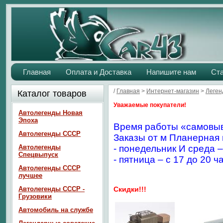
Главная
Оплата и Доставка
Напишите нам
Ст
/
Главная
>
Интернет-магазин
>
Леген
Каталог товаров
Уважаемые покупатели!
Автолегенды Новая
Эпоха
Время работы «самовыв
Автолегенды СССР
Заказы от м Планерная 
Автолегенды
- понедельник И среда –
Спецвыпуск
- пятница – с 17 до 20 ч
Автолегенды СССР
лучшее
Автолегенды СССР -
Скидки!!!
Грузовики
Автомобиль на службе