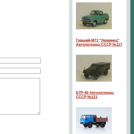
Горький-М73 "Украинец"
Автолегенды СССР №117
БТР-40 Автолегенды
СССР №121